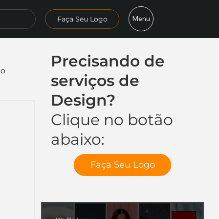
Menu
Faça Seu Logo
Precisando de
mo
serviços de
Design?
Clique no botão
abaixo:
Faça Seu Logo