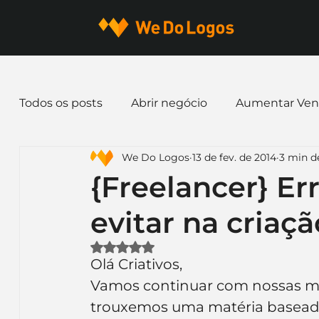
Todos os posts
Abrir negócio
Aumentar Ven
We Do Logos
13 de fev. de 2014
3 min de
Dicas de Marketing
Email marketing
E
{Freelancer} Er
evitar na criaç
Identidade Visual
Marca
Nome para E
Avaliado com NaN de 5 estrelas.
Olá Criativos,
Ferramentas
Mascotes
Slogan
Pap
Vamos continuar com nossas maté
trouxemos uma matéria baseada 