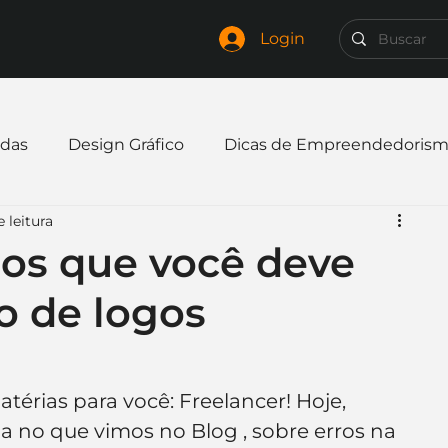
Login
das
Design Gráfico
Dicas de Empreendedoris
 leitura
xpandir negócio
Finanças
Freelancer
ros que você deve
ão de logos
mpresa
Logo
Redes Sociais
Websites
elaria
Curiosidades
Frases
Logotipo
rias para você: Freelancer! Hoje, 
no que vimos no Blog , sobre erros na 