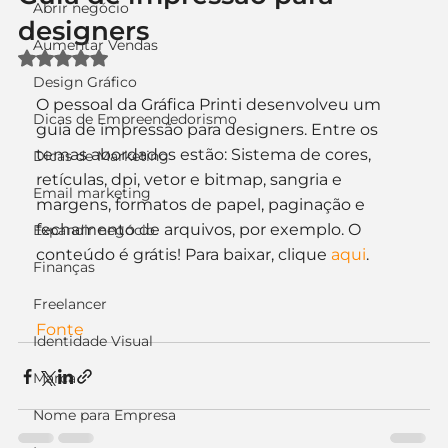
Abrir negócio
designers
Aumentar Vendas
Avaliado com NaN de 5 estrelas.
Design Gráfico
O pessoal da Gráfica Printi desenvolveu um 
Dicas de Empreendedorismo
guia de impressão para designers. Entre os 
temas abordados estão: Sistema de cores, 
Dicas de Marketing
retículas, dpi, vetor e bitmap, sangria e 
Email marketing
margens, formatos de papel, paginação e 
fechamento de arquivos, por exemplo. O 
Expandir negócio
conteúdo é grátis! Para baixar, clique 
aqui
.
Finanças
Freelancer
Fonte
Identidade Visual
Marca
Nome para Empresa