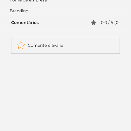
nome de empresa
Branding
Comentários
0.0 / 5 (0)
Comente e avalie
Itaú muda apenas duas letras da
logo. Mas o recado é muito maior: a
era da Inteligência Artificial
começou.