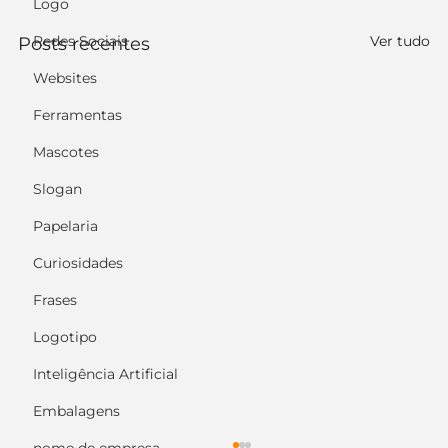
Logo
Redes Sociais
Ver tudo
Posts recentes
Websites
Ferramentas
Mascotes
Slogan
Papelaria
Curiosidades
Frases
Logotipo
Inteligência Artificial
Embalagens