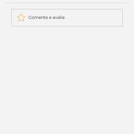
Comente e avalie
Itaú muda apenas duas letras da
logo. Mas o recado é muito maior: a
era da Inteligência Artificial
começou.