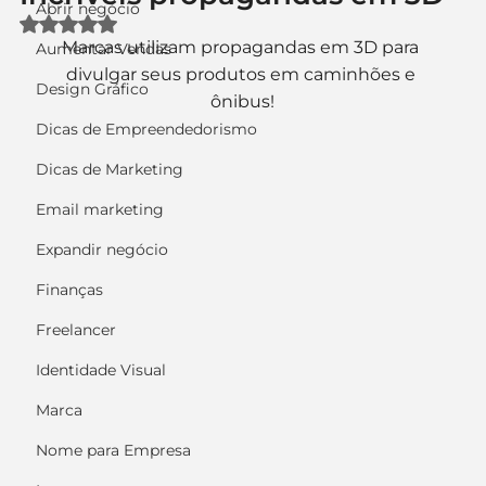
Abrir negócio
Avaliado com NaN de 5 estrelas.
Marcas utilizam propagandas em 3D para 
Aumentar Vendas
divulgar seus produtos em caminhões e 
Design Gráfico
ônibus!
Dicas de Empreendedorismo
Dicas de Marketing
Email marketing
Expandir negócio
Finanças
Freelancer
Identidade Visual
Marca
Nome para Empresa