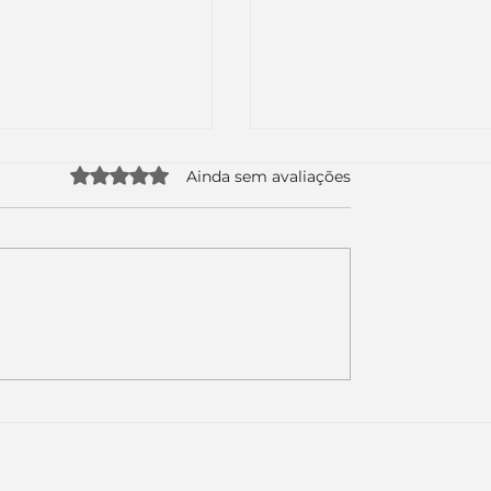
Avaliado com 0 de 5 estrelas.
Ainda sem avaliações
uda apenas duas
Como a nova campa
da logo. Mas o
da Piracanjuba prov
é muito maior: a
marcas fortes não
Inteligência
vendem produtos.
ial começou.
Vendem reconhecim