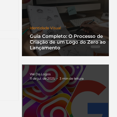
Identidade Visual
Guia Completo: O Processo de
Criação de um Logo do Zero ao
Lançamento
We Do Logos
11 de jul. de 2025
3 min de leitura
nha
a que
ento.