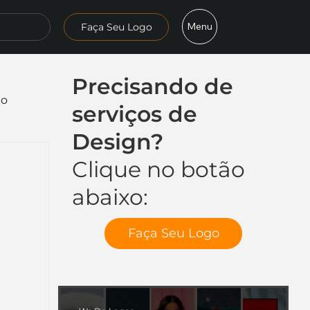
Menu
Faça Seu Logo
Precisando de
mo
serviços de
Design?
Clique no botão
abaixo:
Faça Seu Logo