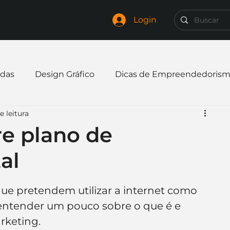
Login
das
Design Gráfico
Dicas de Empreendedoris
e leitura
xpandir negócio
Finanças
Freelancer
re plano de
al
mpresa
Logo
Redes Sociais
Websites
ue pretendem utilizar a internet como 
elaria
Curiosidades
Frases
Logotipo
entender um pouco sobre o que é e 
rketing.