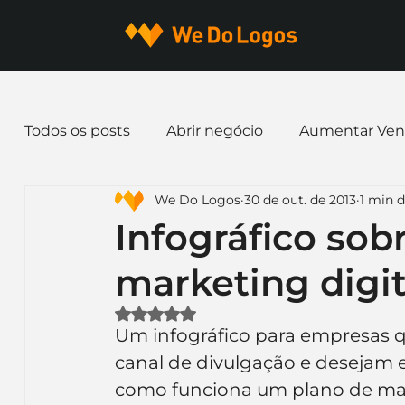
Todos os posts
Abrir negócio
Aumentar Ven
We Do Logos
30 de out. de 2013
1 min d
Dicas de Marketing
Email marketing
E
Infográfico sob
marketing digit
Identidade Visual
Marca
Nome para E
Avaliado com NaN de 5 estrelas.
Um infográfico para empresas q
Ferramentas
Mascotes
Slogan
Pap
canal de divulgação e desejam 
como funciona um plano de ma