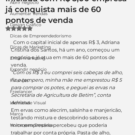
Abrir negócio
já conquista mais de 60
Aumentar Vendas
pontos de venda
Design Gráfico
Avaliado com NaN de 5 estrelas.
Dicas de Empreendedorismo
  Com o capital inicial de apenas R$ 3, Adriana 
Dicas de Marketing
Cristina dos Santos, há um ano, começou um 
negócio e já atua em mais de 60 pontos de 
Email marketing
venda.
Expandir negócio
“Com os R$ 3 eu comprei seis cabeças de alho, 
fiz o tempero, minha mãe me emprestou R$ 5 
Finanças
para comprar os potes, e peguei as ervas na 
Freelancer
Secretaria de Agricultura de Betim”, conta 
Adriana.
Identidade Visual
Em ervas como alecrim, salsinha e manjericão, 
Marca
testando mistura e descobrindo sabores a 
Nome para Empresa
microempresária percebeu que poderia 
trabalhar por conta própria. Pasta de alho, 