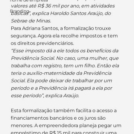
nome de empresa
valores até R$ 36 mil por ano, em atividades 
Branding
básicas”, explica Haroldo Santos Araújo, do 
Sebrae de Minas.
Para Adriana Santos, a formalização trouxe 
segurança. Agora ela recolhe impostos e tem 
os direitos previdenciários.
“Esse imposto dá a ele todos os benefícios da 
Previdência Social. No caso, uma mulher, que 
trabalha com registro, tem um filho. Então ela 
teria o auxílio-maternidade da Previdência 
Social. Ela pode deixar de trabalhar por um 
período e a Previdência irá pagará a ela por 
esse período”, explica Araújo.
Esta formalização também facilita o acesso a 
financiamentos bancários e os juros são 
menores. A empreendedora planeja pegar um 
empréstimo de R$ 15 mil para construir uma 