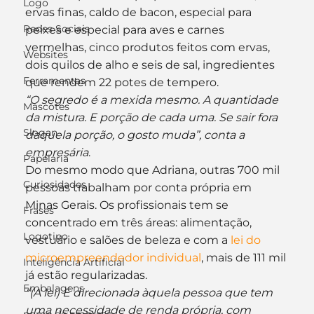
Logo
ervas finas, caldo de bacon, especial para 
Redes Sociais
peixes e especial para aves e carnes 
vermelhas, cinco produtos feitos com ervas, 
Websites
dois quilos de alho e seis de sal, ingredientes 
Ferramentas
que rendem 22 potes de tempero.
“O segredo é a mexida mesmo. A quantidade 
Mascotes
da mistura. E porção de cada uma. Se sair fora 
Slogan
daquela porção, o gosto muda”, conta a 
empresária
.
Papelaria
Do mesmo modo que Adriana, outras 700 mil 
Curiosidades
pessoas trabalham por conta própria em 
Minas Gerais. Os profissionais tem se 
Frases
concentrado em três áreas: alimentação, 
Logotipo
vestuário e salões de beleza e com a 
lei do 
microempreendedor individual
, mais de 111 mil 
Inteligência Artificial
já estão regularizadas.
Embalagens
“(A lei) É direcionada àquela pessoa que tem 
uma necessidade de renda própria, com 