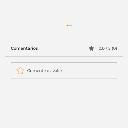
Comentários
0.0 / 5 (0)
Comente e avalie
Itaú muda apenas duas letras da
logo. Mas o recado é muito maior: a
era da Inteligência Artificial
começou.