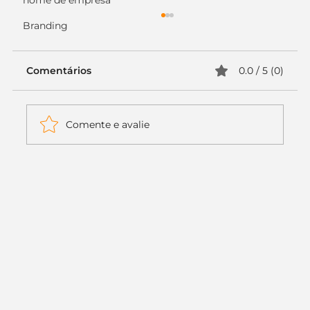
nome de empresa
Branding
Comentários
0.0 / 5 (0)
Comente e avalie
Itaú muda apenas duas letras da
logo. Mas o recado é muito maior: a
era da Inteligência Artificial
começou.