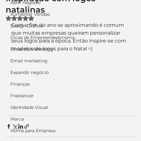
Abrir negócio
natalinas
Aumentar Vendas
Avaliado com NaN de 5 estrelas.
Com o fim do ano se aproximando é comum 
Design Gráfico
que muitas empresas queiram personalizar 
Dicas de Empreendedorismo
seus logos para a época. Então inspire-se com 
modelos de logos para o Natal =)
Dicas de Marketing
Email marketing
Expandir negócio
Finanças
Freelancer
Identidade Visual
Marca
Nome para Empresa