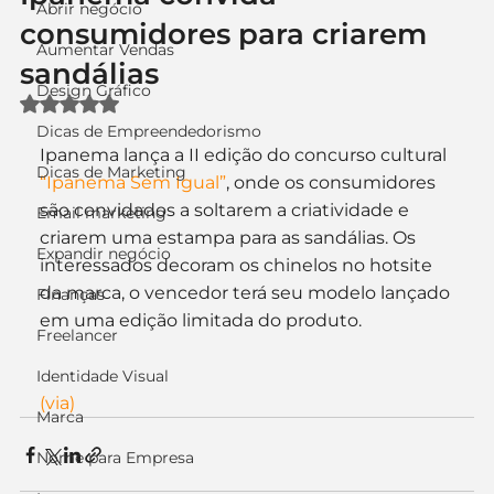
Abrir negócio
consumidores para criarem
Aumentar Vendas
sandálias
Design Gráfico
Avaliado com NaN de 5 estrelas.
Dicas de Empreendedorismo
Ipanema lança a II edição do concurso cultural 
Dicas de Marketing
“Ipanema Sem Igual”
, onde os consumidores 
são convidados a soltarem a criatividade e 
Email marketing
criarem uma estampa para as sandálias. Os 
Expandir negócio
interessados decoram os chinelos no hotsite 
da marca, o vencedor terá seu modelo lançado 
Finanças
em uma edição limitada do produto.
Freelancer
Identidade Visual
(via)
Marca
Nome para Empresa