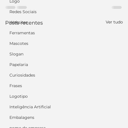
Logo
Redes Sociais
Ver tudo
Posts recentes
Websites
Ferramentas
Mascotes
Slogan
Papelaria
Curiosidades
Frases
Logotipo
Inteligência Artificial
Embalagens