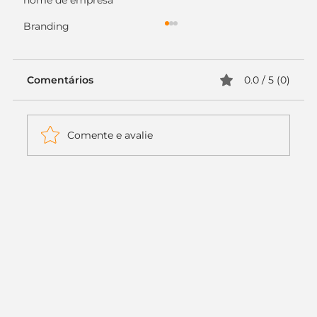
nome de empresa
Branding
Comentários
0.0 / 5 (0)
Comente e avalie
Itaú muda apenas duas letras da
logo. Mas o recado é muito maior: a
era da Inteligência Artificial
começou.