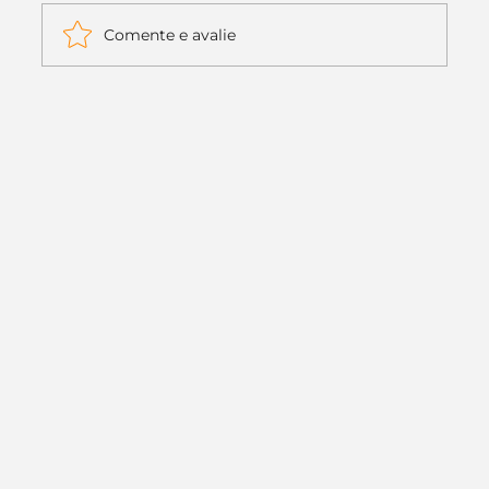
Comente e avalie
Itaú muda apenas duas letras da
logo. Mas o recado é muito maior: a
era da Inteligência Artificial
começou.