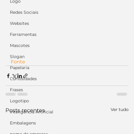
Logo
Redes Sociais
Websites
Ferramentas
Mascotes
Slogan
Fonte
Papelaria
Curiosidades
Frases
Logotipo
Ver tudo
Posts recentes
Inteligência Artificial
Embalagens