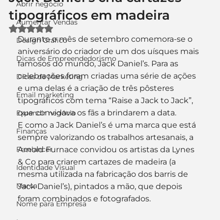
Abrir negócio
tipográficos em madeira
Aumentar Vendas
Avaliado com NaN de 5 estrelas.
Durante o mês de setembro comemora-se o 
Design Gráfico
aniversário do criador de um dos uísques mais 
Dicas de Empreendedorismo
famosos do mundo, Jack Daniel’s. Para as 
celebrações foram criadas uma série de ações 
Dicas de Marketing
e uma delas é a criação de três pôsteres 
Email marketing
tipográficos com tema “Raise a Jack to Jack”, 
que convidava os fãs a brindarem a data.
Expandir negócio
E como a Jack Daniel’s é uma marca que está 
Finanças
sempre valorizando os trabalhos artesanais, a 
Freelancer
Arnold Furnace convidou os artistas da Lynes 
& Co para criarem cartazes de madeira (a 
Identidade Visual
mesma utilizada na fabricação dos barris de 
Marca
Jack Daniel’s), pintados a mão, que depois 
foram combinados e fotografados.
Nome para Empresa