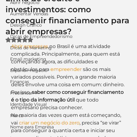
Abrir negócio
investimentos: como
Aumentar Vendas
conseguir financiamento para
Design Gráfico
abrir empresas?
Dicas de Empreendedorismo
Avaliado com NaN de 5 estrelas.
Abrir empresas
 no Brasil é uma atividade 
Dicas de Marketing
complicada. Principalmente, para quem está 
Email marketing
começando agora, as dificuldades e 
obstáculos para 
empreender
 são os mais 
Expandir negócio
variados possíveis. Porém, a grande maioria 
Finanças
deles envolve uma coisa em comum: dinheiro. 
Por isso, 
saber como conseguir financiamento 
Freelancer
é o tipo da informação útil
 que todo 
Identidade Visual
empresário precisa conhecer.
Na maioria das vezes quem está começando, 
Marca
vai 
criar um negócio do zero
, precisa “se virar” 
Nome para Empresa
para conseguir a quantia certa e iniciar seu 