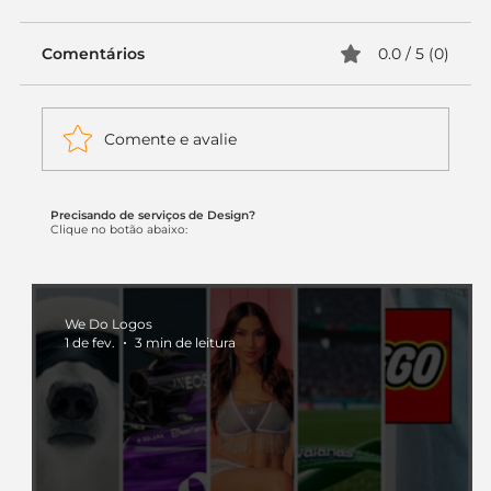
Comentários
0.0 / 5 (0)
Comente e avalie
Precisando de serviços de Design?
Itaú muda apenas duas letras da
Clique no botão abaixo:
logo. Mas o recado é muito maior: a
era da Inteligência Artificial
começou.
We Do Logos
1 de fev.
3 min de leitura