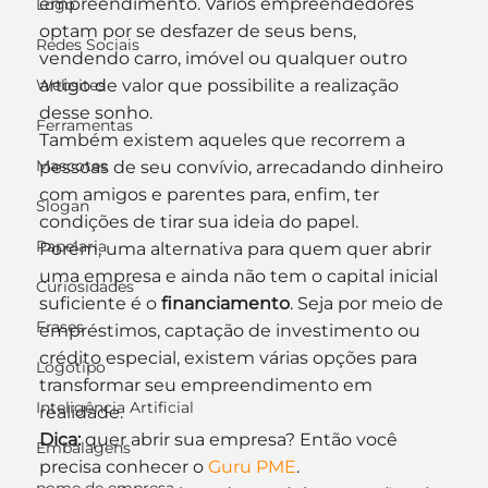
empreendimento. Vários empreendedores 
Logo
optam por se desfazer de seus bens, 
Redes Sociais
vendendo carro, imóvel ou qualquer outro 
Websites
artigo de valor que possibilite a realização 
desse sonho.
Ferramentas
Também existem aqueles que recorrem a 
Mascotes
pessoas de seu convívio, arrecadando dinheiro 
com amigos e parentes para, enfim, ter 
Slogan
condições de tirar sua ideia do papel.
Papelaria
Porém, uma alternativa para quem quer abrir 
uma empresa e ainda não tem o capital inicial 
Curiosidades
suficiente é o 
financiamento
. Seja por meio de 
Frases
empréstimos, captação de investimento ou 
crédito especial, existem várias opções para 
Logotipo
transformar seu empreendimento em 
Inteligência Artificial
realidade.
Dica:
 quer abrir sua empresa? Então você 
Embalagens
precisa conhecer o 
Guru PME
.