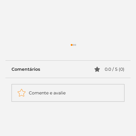
Comentários
0.0 / 5 (0)
Comente e avalie
Itaú muda apenas duas letras da
logo. Mas o recado é muito maior: a
era da Inteligência Artificial
começou.