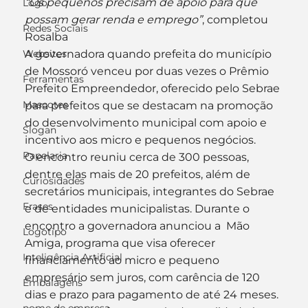
“Os pequenos precisam de apoio para que 
Logo
possam gerar renda e emprego”
, completou 
Redes Sociais
Rosalba
Websites
A governadora quando prefeita do município 
de Mossoró venceu por duas vezes o Prêmio 
Ferramentas
Prefeito Empreendedor, oferecido pelo Sebrae 
Mascotes
para prefeitos que se destacam na promoção 
do desenvolvimento municipal com apoio e 
Slogan
incentivo aos micro e pequenos negócios.
Papelaria
O encontro reuniu cerca de 300 pessoas, 
dentre elas mais de 20 prefeitos, além de 
Curiosidades
secretários municipais, integrantes do Sebrae 
Frases
e de entidades municipalistas. Durante o 
encontro a governadora anunciou a  Mão 
Logotipo
Amiga, programa que visa oferecer 
Inteligência Artificial
financiamento ao micro e pequeno 
empresário sem juros, com carência de 120 
Embalagens
dias e prazo para pagamento de até 24 meses.