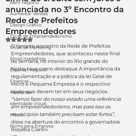
Abrir negócio
anunciada no 3º Encontro da
Aumentar Vendas
Rede de Prefeitos
Design Gráfico
Empreendedores
Dicas de Empreendedorismo
Avaliado com NaN de 5 estrelas.
O terceiro encontro da Rede de Prefeitos 
Dicas de Marketing
Empreendedores, que aconteceu neste final 
Email marketing
de semana, no interior do Rio grande do 
Norte, teve como destaque A importância da 
Expandir negócio
regulamentação e a prática da lei Geral de 
Finanças
Micro e Pequena Empresa e o respectivo 
apoio que devem ter em seus negócios.
Freelancer
“Vamos fazer do nosso estado uma referência 
Identidade Visual
em empreendedorismo, mas para isso os 
municípios também precisam estar fortes”
, 
Marca
disse na abertura do encontro a governadora 
Nome para Empresa
Rosalba Ciarlini.