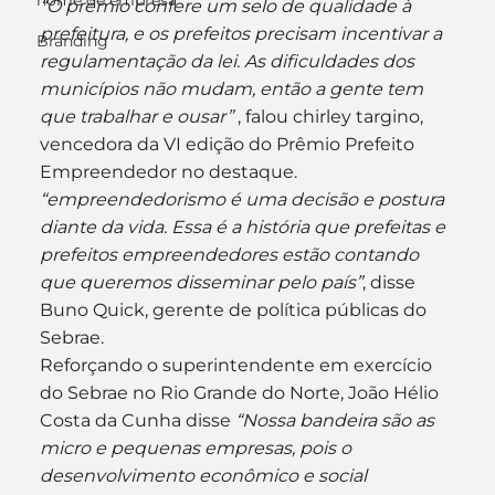
nome de empresa
“O prêmio confere um selo de qualidade à 
prefeitura, e os prefeitos precisam incentivar a 
Branding
regulamentação da lei. As dificuldades dos 
municípios não mudam, então a gente tem 
que trabalhar e ousar”
 , falou chirley targino, 
vencedora da VI edição do Prêmio Prefeito 
Empreendedor no destaque.
“empreendedorismo é uma decisão e postura 
diante da vida. Essa é a história que prefeitas e 
prefeitos empreendedores estão contando 
que queremos disseminar pelo país”
, disse 
Buno Quick, gerente de política públicas do 
Sebrae.
Reforçando o superintendente em exercício 
do Sebrae no Rio Grande do Norte, João Hélio 
Costa da Cunha disse 
“Nossa bandeira são as 
micro e pequenas empresas, pois o 
desenvolvimento econômico e social 