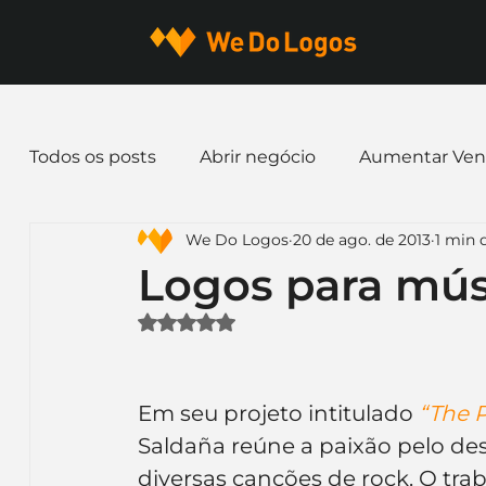
Todos os posts
Abrir negócio
Aumentar Ven
We Do Logos
20 de ago. de 2013
1 min d
Dicas de Marketing
Email marketing
E
Logos para mús
Avaliado com NaN de 5 estrelas.
Identidade Visual
Marca
Nome para E
Em seu projeto intitulado 
“The P
Ferramentas
Mascotes
Slogan
Pap
Saldaña reúne a paixão pelo desi
diversas canções de rock. O traba