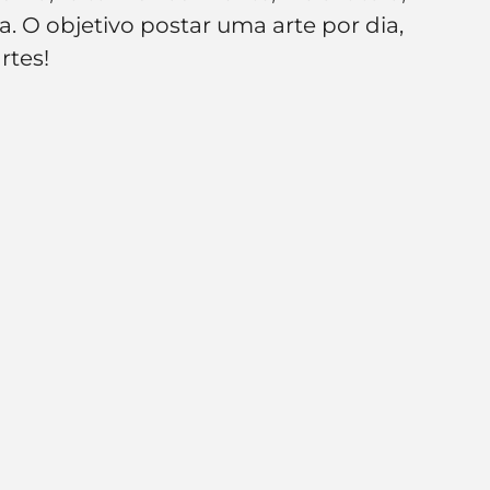
e de empresa
Branding
. O objetivo postar uma arte por dia, 
rtes!