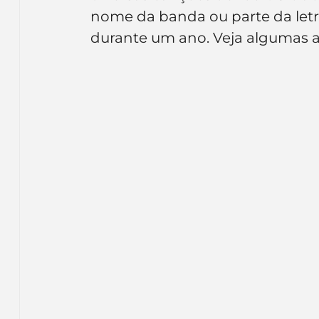
Inteligência Artificial
Embalagens
nom
nome da banda ou parte da letra
durante um ano. Veja algumas a