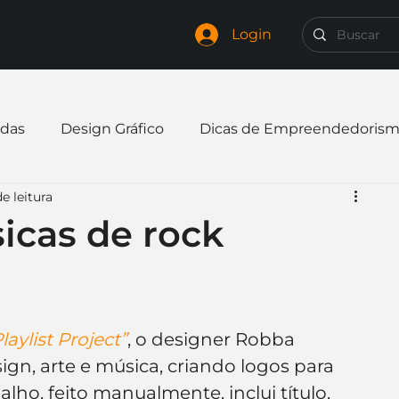
Login
das
Design Gráfico
Dicas de Empreendedoris
e leitura
xpandir negócio
Finanças
Freelancer
icas de rock
mpresa
Logo
Redes Sociais
Websites
laylist Project”
, o designer Robba 
elaria
Curiosidades
Frases
Logotipo
gn, arte e música, criando logos para 
lho, feito manualmente, inclui título, 