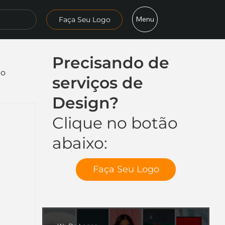
Menu
Faça Seu Logo
Precisando de
mo
serviços de
Design?
Clique no botão
abaixo:
Faça Seu Logo