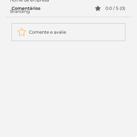
nome de empresa
Comentários
0.0 / 5 (0)
Branding
Comente e avalie
Itaú muda apenas duas letras da
logo. Mas o recado é muito maior: a
era da Inteligência Artificial
começou.