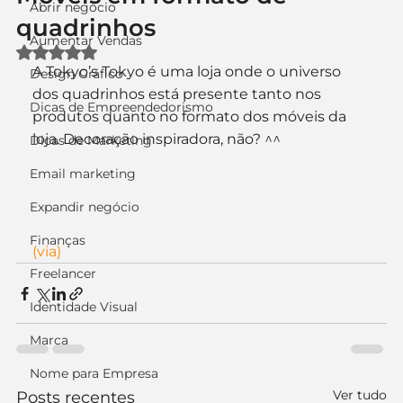
Abrir negócio
quadrinhos
Aumentar Vendas
Avaliado com NaN de 5 estrelas.
A Tokyo’s Tokyo é uma loja onde o universo 
Design Gráfico
dos quadrinhos está presente tanto nos 
Dicas de Empreendedorismo
produtos quanto no formato dos móveis da 
loja. Decoração inspiradora, não? ^^
Dicas de Marketing
Email marketing
Expandir negócio
Finanças
(via)
Freelancer
Identidade Visual
Marca
Nome para Empresa
Ver tudo
Posts recentes