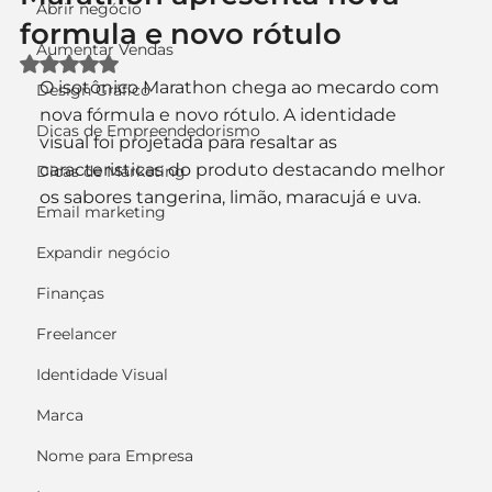
Abrir negócio
formula e novo rótulo
Aumentar Vendas
Avaliado com NaN de 5 estrelas.
O isotônico Marathon chega ao mecardo com 
Design Gráfico
nova fórmula e novo rótulo. A identidade 
Dicas de Empreendedorismo
visual foi projetada para resaltar as 
caracteristicas do produto destacando melhor 
Dicas de Marketing
os sabores tangerina, limão, maracujá e uva.
Email marketing
Expandir negócio
Finanças
Freelancer
Identidade Visual
Marca
Nome para Empresa