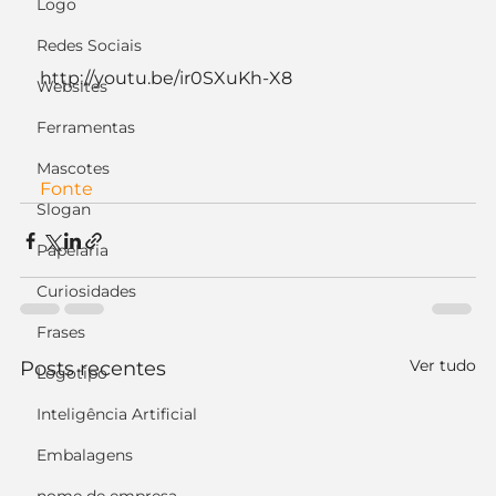
Logo
Redes Sociais
http://youtu.be/ir0SXuKh-X8
Websites
Ferramentas
Mascotes
Fonte
Slogan
Papelaria
Curiosidades
Frases
Ver tudo
Posts recentes
Logotipo
Inteligência Artificial
Embalagens