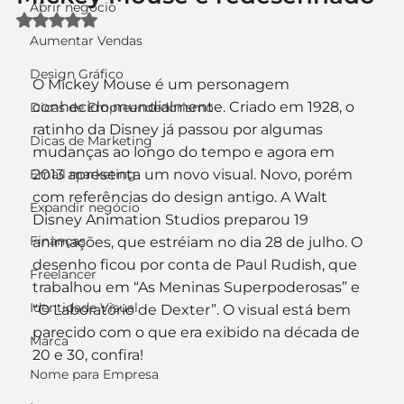
Abrir negócio
Avaliado com NaN de 5 estrelas.
Aumentar Vendas
Design Gráfico
O Mickey Mouse é um personagem 
conhecido mundialmente. Criado em 1928, o 
Dicas de Empreendedorismo
ratinho da Disney já passou por algumas 
Dicas de Marketing
mudanças ao longo do tempo e agora em 
Email marketing
2013 apresenta um novo visual. Novo, porém 
com referências do design antigo. A Walt 
Expandir negócio
Disney Animation Studios preparou 19 
Finanças
animações, que estréiam no dia 28 de julho. O 
desenho ficou por conta de Paul Rudish, que 
Freelancer
trabalhou em “As Meninas Superpoderosas” e 
Identidade Visual
“O Laboratório de Dexter”. O visual está bem 
parecido com o que era exibido na década de 
Marca
20 e 30, confira!
Nome para Empresa