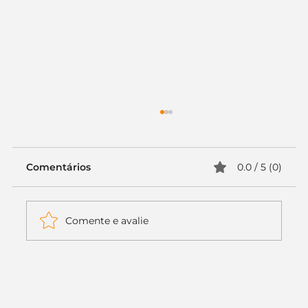
Comentários
0.0 / 5 (0)
Comente e avalie
Itaú muda apenas duas letras da
logo. Mas o recado é muito maior: a
era da Inteligência Artificial