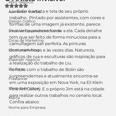
Abrir negócio
Avaliado com NaN de 5 estrelas.
Liu Bolin é artista e tela de seu próprio 
Aumentar Vendas
trabalho.  Pintado por assistentes, com cores e 
Design Gráfico
formas de uma imagem já existente, parece 
invisível quando se funde a ela. Cada detalhe 
Dicas de Empreendedorismo
tem que ser feito de forma minuciosa para a 
Dicas de Marketing
camuflagem sair perfeita. As pinturas 
Email marketing
demoram horas e às vezes dias. Natureza, 
gráficos de rua e esculturas são inspiração para 
Expandir negócio
a realização do trabalho de Liu.
Finanças
As fotos com o trabalho de Bolin são 
surpreendentes e atualmente encontra-se 
Freelancer
em uma exposição em Nova York, na Eli Klein 
Identidade Visual
Fine Art Gallery. E o próprio Jim está na cidade 
para realizar outros trabalhos no cenário local. 
Marca
Confira abaixo:
Nome para Empresa