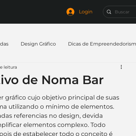
Login
das
Design Gráfico
Dicas de Empreendedoris
e leitura
xpandir negócio
Finanças
Freelancer
ivo de Noma Bar
mpresa
Logo
Redes Sociais
Websites
ráfico cujo objetivo principal de suas 
a utilizando o mínimo de elementos. 
das referencias no design, devida 
elaria
Curiosidades
Frases
Logotipo
lificar elementos complexo. Todo 
ois de estabelecer todo o conceito é 