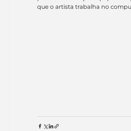
Inteligência Artificial
Embalagens
nom
que o artista trabalha no compu