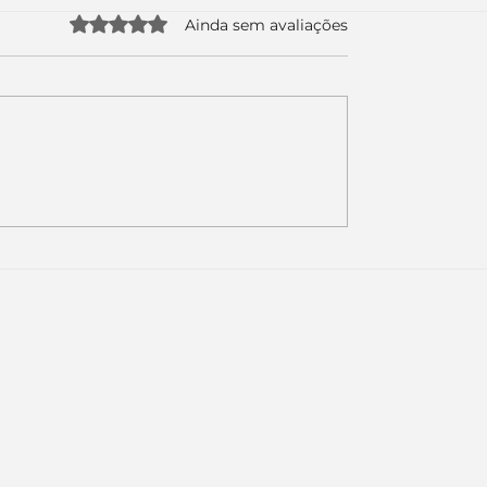
Avaliado com 0 de 5 estrelas.
Ainda sem avaliações
uda apenas duas
Como a nova campa
da logo. Mas o
da Piracanjuba prov
é muito maior: a
marcas fortes não
Inteligência
vendem produtos.
ial começou.
Vendem reconhecim