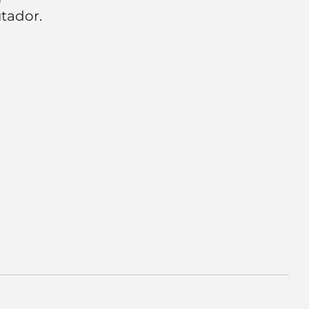
e de empresa
Branding
tador.