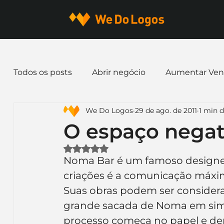
Todos os posts
Abrir negócio
Aumentar Ven
We Do Logos
29 de ago. de 2011
1 min d
Dicas de Marketing
Email marketing
E
O espaço negat
Avaliado com NaN de 5 estrelas.
Identidade Visual
Marca
Nome para E
Noma Bar é um famoso designer g
criações é a comunicação máxim
Suas obras podem ser considera
Ferramentas
Mascotes
Slogan
Pap
grande sacada de Noma em simp
processo começa no papel e dep