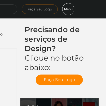
Menu
Faça Seu Logo
Precisando de
mo
serviços de
Design?
Clique no botão
abaixo:
Faça Seu Logo