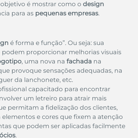
 objetivo é mostrar como o 
design
e de empresa
Branding
ia para as 
pequenas empresas
. 
ign
 é forma e função”. Ou seja: sua 
 podem proporcionar melhorias visuais 
ogotipo
, uma nova na 
fachada
 na 
 que provoque sensações adequadas, na 
uer da lanchonete, etc.
ofissional capacitado para encontrar 
olver um letreiro para atrair mais 
ue permitam a fidelização dos clientes, 
om elementos e cores que fixem a atenção 
entas que podem ser aplicadas facilmente 
ócios
.