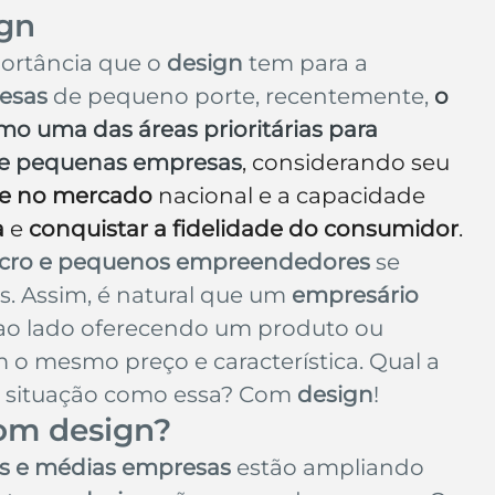
ign
portância que o 
design
 tem para a 
esas
 de pequeno porte, recentemente, 
o 
o uma das áreas prioritárias para 
o e pequenas empresas
, considerando seu 
de no mercado
 nacional e a capacidade 
a
 e 
conquistar a fidelidade do consumidor
.
icro e pequenos empreendedores
 se 
s. Assim, é natural que um 
empresário
ao lado oferecendo um produto ou 
m o mesmo preço e característica. Qual a 
a situação como essa? Com 
design
!
com design?
s e médias empresas
 estão ampliando 