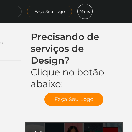
Menu
Faça Seu Logo
Precisando de
mo
serviços de
Design?
Clique no botão
abaixo:
Faça Seu Logo