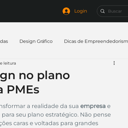
Login
das
Design Gráfico
Dicas de Empreendedoris
e leitura
xpandir negócio
Finanças
Freelancer
ign no plano
ra PMEs
mpresa
Logo
Redes Sociais
Websites
ansformar a realidade da sua 
empresa
 e 
elaria
Curiosidades
Frases
Logotipo
para seu plano estratégico. Não pense 
ções caras e voltadas para grandes 