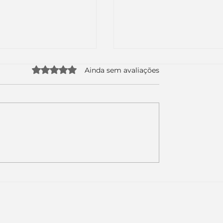
Avaliado com 0 de 5 estrelas.
Ainda sem avaliações
uda apenas duas
Como a nova campa
da logo. Mas o
da Piracanjuba prov
é muito maior: a
marcas fortes não
Inteligência
vendem produtos.
ial começou.
Vendem reconhecim