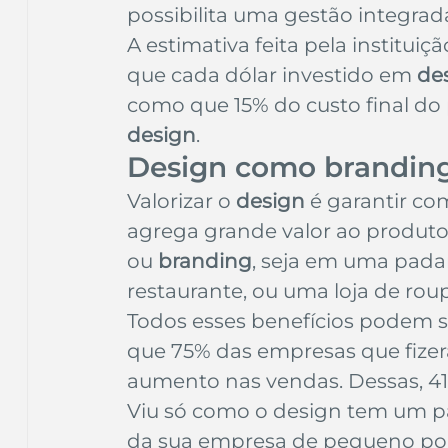
possibilita uma gestão integrad
A estimativa feita pela instituiç
que cada dólar investido em 
de
como que 15% do custo final do 
design
.
Design como branding
Valorizar o 
design
 é garantir c
agrega grande valor ao produto e
ou 
branding
, seja em uma pada
restaurante, ou uma loja de rou
Todos esses benefícios podem 
que 75% das empresas que fize
aumento nas vendas. Dessas, 4
Viu só como o design tem um pap
da sua empresa de pequeno po