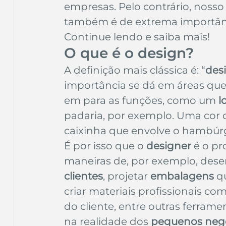
empresas. Pelo contrário, nosso
Inteligência Artificial
Embalagens
nom
também é de extrema importânc
Continue lendo e saiba mais!
O que é o design?
A definição mais clássica é: “
des
importância se dá em áreas que
em para as funções, como um 
l
padaria, por exemplo. Uma cor
caixinha que envolve o hambúrg
É por isso que o 
designer
 é o pr
maneiras de, por exemplo, desenv
clientes
, projetar 
embalagens
 q
criar materiais profissionais c
do cliente, entre outras ferram
na realidade dos 
pequenos neg