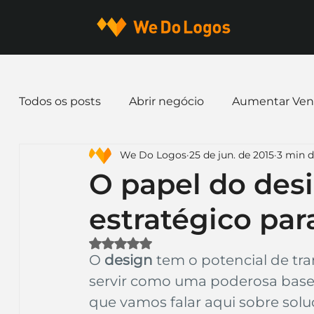
Todos os posts
Abrir negócio
Aumentar Ven
We Do Logos
25 de jun. de 2015
3 min d
Dicas de Marketing
Email marketing
E
O papel do des
estratégico pa
Identidade Visual
Marca
Nome para E
Avaliado com NaN de 5 estrelas.
O 
design
 tem o potencial de tr
Ferramentas
Mascotes
Slogan
Pap
servir como uma poderosa base 
que vamos falar aqui sobre solu