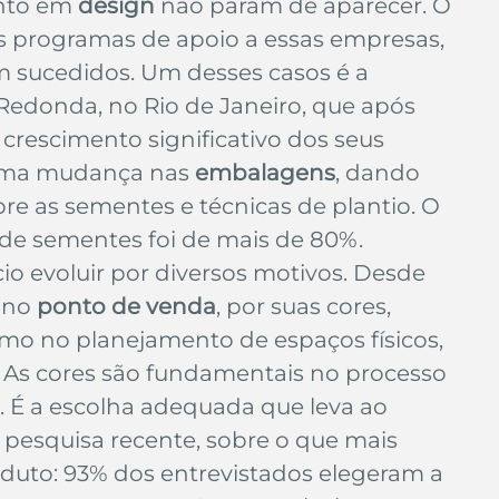
nto em 
design
 não param de aparecer. O 
s programas de apoio a essas empresas, 
m sucedidos. Um desses casos é a 
edonda, no Rio de Janeiro, que após 
crescimento significativo dos seus 
 uma mudança nas 
embalagens
, dando 
re as sementes e técnicas de plantio. O 
e sementes foi de mais de 80%.
o evoluir por diversos motivos. Desde 
 no
 ponto de venda
, por suas cores, 
mo no planejamento de espaços físicos, 
. As cores são fundamentais no processo 
 É a escolha adequada que leva ao 
pesquisa recente, sobre o que mais 
duto: 93% dos entrevistados elegeram a 