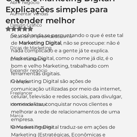
Abrir negócio
Explicações simples para
Aumentar Vendas
entender melhor
Design Gráfico
Avaliado com NaN de 5 estrelas.
Se você anda se perguntando o que é este tal 
Dicas de Empreendedorismo
de 
Marketing Digital
, não se preocupe: não é 
Dicas de Marketing
nada complicado e a gente já te explica. 
Marketing Digital, como o nome já diz, é o 
Email marketing
bom e velho Marketing, trabalhado com 
Expandir negócio
ferramentas digitais.
O Marketing Digital são ações de 
Finanças
comunicação utilizadas por meio da internet, 
Freelancer
celular, televisão e redes sociais, para divulgar, 
comercializar, conquistar novos clientes e 
Identidade Visual
melhorar a rede de relacionamentos de uma 
Marca
empresa.
Nome para Empresa
O Marketing Digital traduz-se em ações de 
Marketing (Estratégicas, Econômicas e 