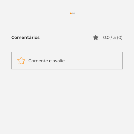
Comentários
0.0 / 5 (0)
Comente e avalie
Itaú muda apenas duas letras da
logo. Mas o recado é muito maior: a
era da Inteligência Artificial
começou.