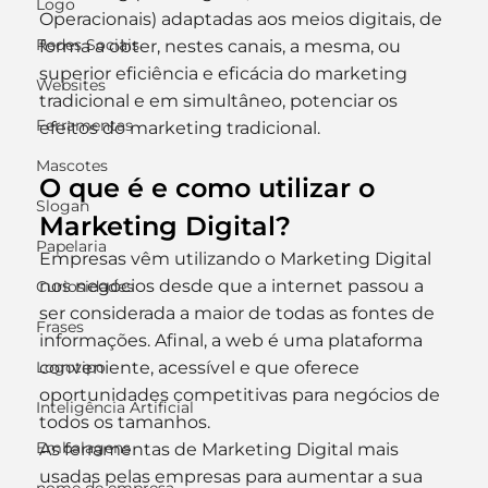
Logo
Operacionais) adaptadas aos meios digitais, de 
Redes Sociais
forma a obter, nestes canais, a mesma, ou 
superior eficiência e eficácia do marketing 
Websites
tradicional e em simultâneo, potenciar os 
Ferramentas
efeitos do marketing tradicional.
Mascotes
O que é e como utilizar o 
Slogan
Marketing Digital?
Papelaria
Empresas vêm utilizando o Marketing Digital 
nos negócios desde que a internet passou a 
Curiosidades
ser considerada a maior de todas as fontes de 
Frases
informações. Afinal, a web é uma plataforma 
Logotipo
conveniente, acessível e que oferece 
oportunidades competitivas para negócios de 
Inteligência Artificial
todos os tamanhos.
Embalagens
As ferramentas de Marketing Digital mais 
usadas pelas empresas para aumentar a sua 