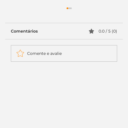
Comentários
0.0 / 5 (0)
Comente e avalie
Itaú muda apenas duas letras da
logo. Mas o recado é muito maior: a
era da Inteligência Artificial
começou.