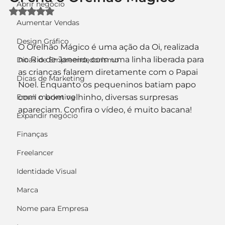
Abrir negócio
Avaliado com NaN de 5 estrelas.
Aumentar Vendas
Design Gráfico
O Orelhão Mágico é uma ação da Oi, realizada 
no Rio de Janeiro, com uma linha liberada para 
Dicas de Empreendedorismo
as crianças falarem diretamente com o Papai 
Dicas de Marketing
Noel. Enquanto os pequeninos batiam papo 
Email marketing
com o bom velhinho, diversas surpresas 
apareciam. Confira o vídeo, é muito bacana!
Expandir negócio
Finanças
Freelancer
Identidade Visual
Marca
Nome para Empresa