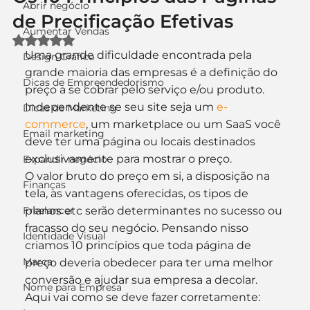
Abrir negócio
de Precificação Efetivas
Aumentar Vendas
Avaliado com NaN de 5 estrelas.
Uma grande dificuldade encontrada pela 
Design Gráfico
grande maioria das empresas é a definição do 
Dicas de Empreendedorismo
preço a se cobrar pelo serviço e/ou produto. 
Independente se seu site seja um 
e-
Dicas de Marketing
commerce
, um marketplace ou um SaaS você 
Email marketing
deve ter uma página ou locais destinados 
exclusivamente para mostrar o preço.
Expandir negócio
O valor bruto do preço em si, a disposição na 
Finanças
tela, as vantagens oferecidas, os tipos de 
Freelancer
planos etc serão determinantes no sucesso ou 
fracasso do seu negócio. Pensando nisso 
Identidade Visual
criamos 10 princípios que toda página de 
Marca
preço deveria obedecer para ter uma melhor 
conversão e ajudar sua empresa a decolar.
Nome para Empresa
Aqui vai como se deve fazer corretamente: