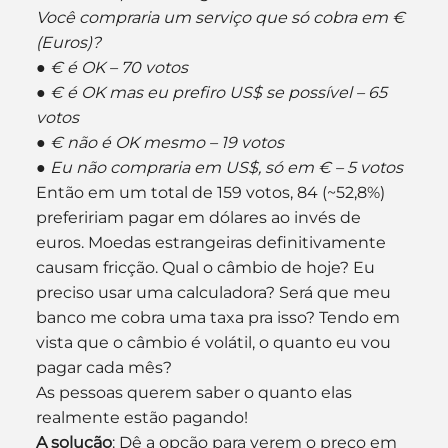
Você compraria um serviço que só cobra em € 
(Euros)?
● € é OK – 70 votos
● € é OK mas eu prefiro US$ se possível – 65 
votos
● € não é OK mesmo – 19 votos
● Eu não compraria em US$, só em € – 5 votos
Então em um total de 159 votos, 84 (~52,8%) 
prefeririam pagar em dólares ao invés de 
euros. Moedas estrangeiras definitivamente 
causam fricção. Qual o câmbio de hoje? Eu 
preciso usar uma calculadora? Será que meu 
banco me cobra uma taxa pra isso? Tendo em 
vista que o câmbio é volátil, o quanto eu vou 
pagar cada mês?
As pessoas querem saber o quanto elas 
realmente estão pagando!
A solução
: Dê a opção para verem o preço em 