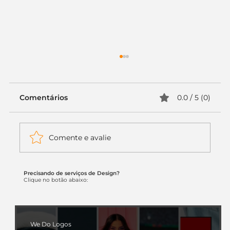
Comentários
0.0 / 5 (0)
Comente e avalie
Precisando de serviços de Design?
Itaú muda apenas duas letras da
Clique no botão abaixo:
logo. Mas o recado é muito maior: a
era da Inteligência Artificial
começou.
We Do Logos