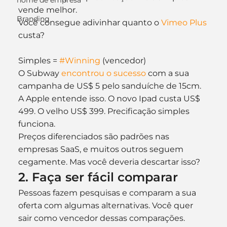
nome de empresa
vende melhor.
Branding
Você consegue adivinhar quanto o 
Vimeo Plus
custa?
Simples = 
#Winning
 (vencedor)
O Subway 
encontrou o sucesso
 com a sua 
campanha de US$ 5 pelo sanduíche de 15cm. 
A Apple entende isso. O novo Ipad custa US$ 
499. O velho US$ 399. Precificação simples 
funciona.
Preços diferenciados são padrões nas 
empresas SaaS, e muitos outros seguem 
cegamente. Mas você deveria descartar isso?
2. Faça ser fácil comparar
Pessoas fazem pesquisas e comparam a sua 
oferta com algumas alternativas. Você quer 
sair como vencedor dessas comparações.