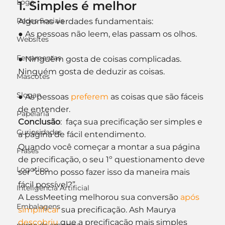
Logo
1. Simples é melhor
Redes Sociais
Algumas verdades fundamentais:
● As pessoas não leem, elas passam os olhos.
Websites
Ferramentas
● Ninguém gosta de coisas complicadas. 
Ninguém gosta de deduzir as coisas.
Mascotes
Slogan
● As pessoas 
preferem
 as coisas que são fáceis 
de entender.
Papelaria
Conclusão
:  faça sua precificação ser simples e 
Curiosidades
a página de fácil entendimento.
Quando você começar a montar a sua página 
Frases
de precificação, o seu 1º questionamento deve 
Logotipo
ser “como posso fazer isso da maneira mais 
fácil possível?”
Inteligência Artificial
A LessMeeting melhorou sua conversão 
após 
Embalagens
simplificar
 sua precificação. Ash Maurya 
descobriu
 que a precificação mais simples 