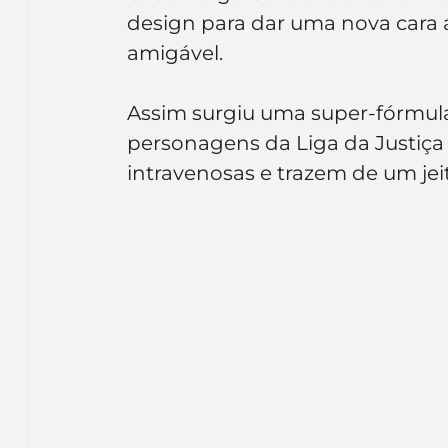
Inteligência Artificial
Embalagens
nom
design para dar uma nova cara 
amigável.
Assim surgiu uma super-fórmula
personagens da Liga da Justiça
intravenosas e trazem de um je