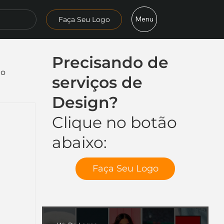
Menu
Faça Seu Logo
Precisando de
mo
serviços de
Design?
Clique no botão
abaixo:
Faça Seu Logo