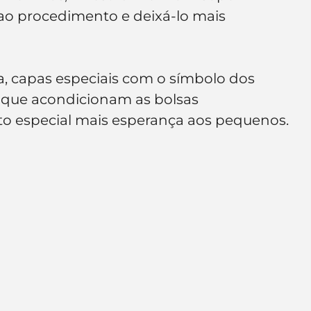
e de empresa
Branding
ao procedimento e deixá-lo mais 
, capas especiais com o símbolo dos 
 que acondicionam as bolsas 
ito especial mais esperança aos pequenos.