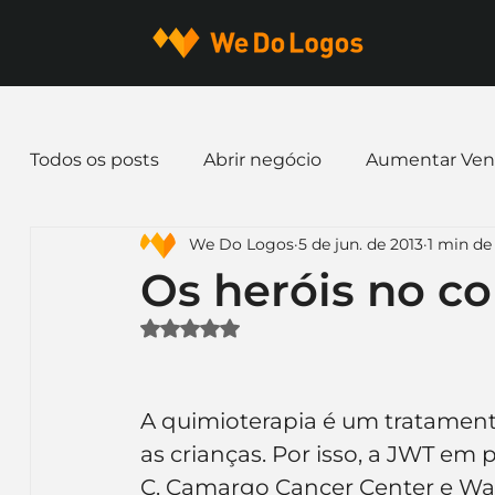
Todos os posts
Abrir negócio
Aumentar Ven
We Do Logos
5 de jun. de 2013
1 min de 
Dicas de Marketing
Email marketing
E
Os heróis no c
Avaliado com NaN de 5 estrelas.
Identidade Visual
Marca
Nome para E
A quimioterapia é um tratamento 
Ferramentas
Mascotes
Slogan
Pap
as crianças. Por isso, a JWT em p
C. Camargo Cancer Center e War