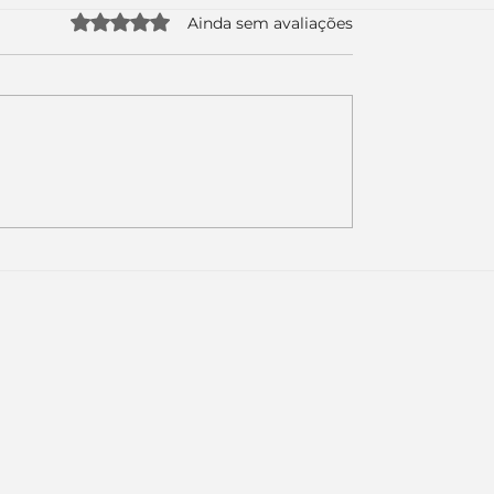
Avaliado com 0 de 5 estrelas.
Ainda sem avaliações
uda apenas duas
Como a nova campa
da logo. Mas o
da Piracanjuba prov
é muito maior: a
marcas fortes não
Inteligência
vendem produtos.
ial começou.
Vendem reconhecim