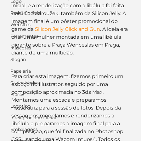
Logo
inicial, e a renderização com a libélula foi feita 
Redes Sociais
por Jan Podroužek, também da Silicon Jelly. A 
imagem final é um pôster promocional do 
Websites
game da 
Silicon Jelly Click and Gun
. A ideia era 
Ferramentas
criar uma mulher montada em uma libélula 
gigante sobre a Praça Wenceslas em Praga, 
Mascotes
diante de uma multidão.
Slogan
Papelaria
Para criar esta imagem, fizemos primeiro um 
Curiosidades
esboço no Illustrator, seguido por uma 
composição aproximada no 3ds Max. 
Frases
Montamos uma escada e preparamos 
Logotipo
nossa atriz para a sessão de fotos. Depois da 
sessão nós modelamos e renderizamos a 
Inteligência Artificial
libélula e preparamos a imagem final para a 
Embalagens
composição, que foi finalizada no Photoshop 
CS5 usando uma Wacom Intuos4. Todos os 