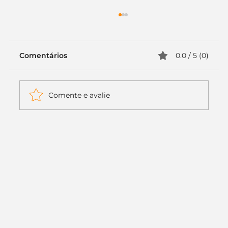
Comentários
0.0 / 5 (0)
Comente e avalie
Itaú muda apenas duas letras da
logo. Mas o recado é muito maior: a
era da Inteligência Artificial
começou.