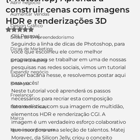
Abrir negócio
construir cenas com imagens
Aumentar Vendas
HDR e renderizações 3D
Design Gráfico
Avaliado com NaN de 5 estrelas.
Olá Pessoal,
Dicas de Empreendedorismo
Seguindo a linha de dicas de Photoshop, para 
Dicas de Marketing
você que escolheu ele como melhor 
programa para se trabalhar em uma de nossas 
Email marketing
pesquisas nas redes sociais, vimos um tutorial 
Expandir negócio
super bacana nesse, e resolvemos postar aqui 
para vocês! 
Finanças
Neste tutorial você aprenderá os passos 
Freelancer
necessários para recriar esta composição 
fotorrealística, com sua imagem de multidão, 
Identidade Visual
elementos HDR e renderização CGI. A 
Marca
imagem é um verdadeiro esforço colaborativo 
Nome para Empresa
que incorpora uma seleção de talentos. Matej 
Moravec, da Silicon Jelly, criou o conceito 