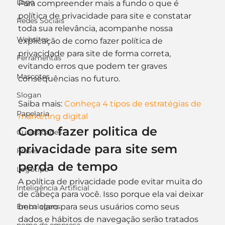
Logo
Para compreender mais a fundo o que é 
política de privacidade para site e constatar 
Redes Sociais
toda sua relevância, acompanhe nossa 
Websites
explicação de como fazer política de 
privacidade para site de forma correta, 
Ferramentas
evitando erros que podem ter graves 
Mascotes
consequências no futuro.
Slogan
Saiba mais: 
Conheça 4 tipos de estratégias de 
Papelaria
marketing digital
Como fazer politica de 
Curiosidades
privacidade para site sem 
Frases
perda de tempo
Logotipo
A política de privacidade pode evitar muita do 
Inteligência Artificial
de cabeça para você. Isso porque ela vai deixar 
Embalagens
bem claro para seus usuários como seus 
dados e hábitos de navegação serão tratados 