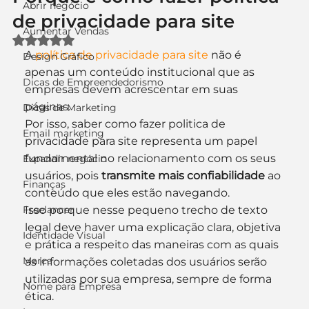
Abrir negócio
de privacidade para site
Aumentar Vendas
Avaliado com NaN de 5 estrelas.
A 
política de privacidade para site
 não é 
Design Gráfico
apenas um conteúdo institucional que as 
Dicas de Empreendedorismo
empresas devem acrescentar em suas 
páginas.
Dicas de Marketing
Por isso, saber como fazer politica de 
Email marketing
privacidade para site representa um papel 
fundamental no relacionamento com os seus 
Expandir negócio
usuários, pois 
transmite mais confiabilidade
 ao 
Finanças
conteúdo que eles estão navegando.
Freelancer
Isso porque nesse pequeno trecho de texto 
legal deve haver uma explicação clara, objetiva 
Identidade Visual
e prática a respeito das maneiras com as quais 
Marca
as informações coletadas dos usuários serão 
utilizadas por sua empresa, sempre de forma 
Nome para Empresa
ética.