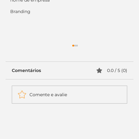
nome de empresa
Branding
Comentários
0.0 / 5 (0)
Comente e avalie
Itaú muda apenas duas letras da
logo. Mas o recado é muito maior: a
era da Inteligência Artificial
começou.