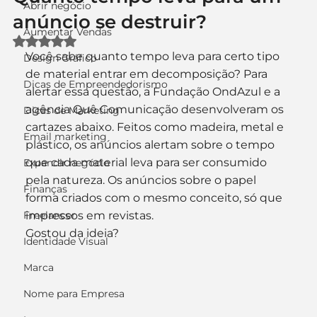
Abrir negócio
anúncio se destruir?
Aumentar Vendas
Avaliado com NaN de 5 estrelas.
Você sabe quanto tempo leva para certo tipo 
Design Gráfico
de material entrar em decomposição? Para 
Dicas de Empreendedorismo
alertar essa questão, a Fundação OndAzul e a 
agência Quê Comunicação desenvolveram os 
Dicas de Marketing
cartazes abaixo. Feitos como madeira, metal e 
Email marketing
plástico, os anúncios alertam sobre o tempo 
que cada material leva para ser consumido 
Expandir negócio
pela natureza. Os anúncios sobre o papel 
Finanças
forma criados com o mesmo conceito, só que 
Freelancer
impressos em revistas.
Gostou da ideia?
Identidade Visual
Marca
Nome para Empresa