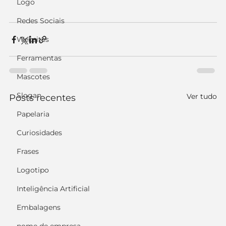
Logo
Redes Sociais
Websites
Ferramentas
Mascotes
Slogan
Ver tudo
Posts recentes
Papelaria
Curiosidades
Frases
Logotipo
Inteligência Artificial
Embalagens