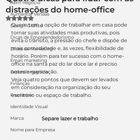
Abrir negócio
distrações do home-office
Aumentar Vendas
Avaliado com NaN de 5 estrelas.
Quem tem a opção de trabalhar em casa pode 
Design Gráfico
tornar suas atividades mais produtivas, pois 
Dicas de Empreendedorismo
evita o trânsito, a pressão do chefe e dispõe de 
mais comodidade e, às vezes, flexibilidade de 
Dicas de Marketing
horário. Porém para ter sucesso com o home-
Email marketing
office na santa paz do lar doce lar é preciso 
antes organização.
Expandir negócio
Veja quatro pontos que devem ser levados 
Finanças
em consideração na organização do seu 
Freelancer
escritório ou espaço de trabalho.
Identidade Visual
Marca
Separe lazer e trabalho
Nome para Empresa