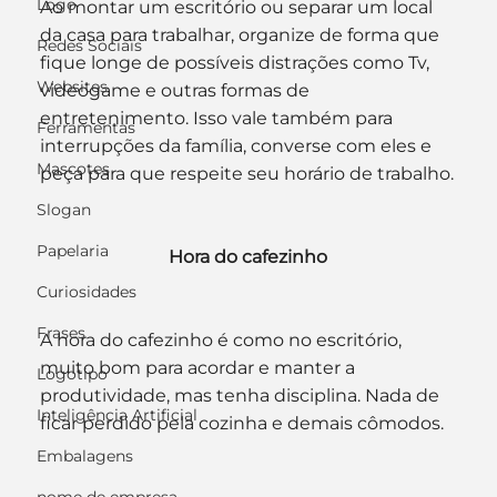
Logo
Ao montar um escritório ou separar um local 
da casa para trabalhar, organize de forma que 
Redes Sociais
fique longe de possíveis distrações como Tv, 
Websites
videogame e outras formas de 
entretenimento. Isso vale também para 
Ferramentas
interrupções da família, converse com eles e 
Mascotes
peça para que respeite seu horário de trabalho.
Slogan
Papelaria
Hora do cafezinho
Curiosidades
Frases
A hora do cafezinho é como no escritório, 
muito bom para acordar e manter a 
Logotipo
produtividade, mas tenha disciplina. Nada de 
Inteligência Artificial
ficar perdido pela cozinha e demais cômodos.
Embalagens