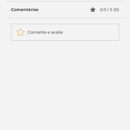
Comentários
0.0 / 5 (0)
Comente e avalie
Itaú muda apenas duas letras da
logo. Mas o recado é muito maior: a
era da Inteligência Artificial
começou.