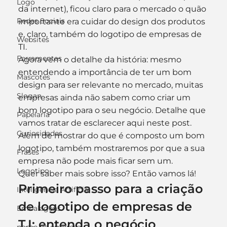
Logo
da internet), ficou claro para o mercado o quão 
Redes Sociais
importante era cuidar do design dos produtos 
e, claro, também do logotipo de empresas de 
Websites
TI.
Ferramentas
Agora vem o detalhe da história: mesmo 
entendendo a importância de ter um bom 
Mascotes
design para ser relevante no mercado, muitas 
Slogan
empresas ainda não sabem como criar um 
bom logotipo para o seu negócio. Detalhe que 
Papelaria
vamos tratar de esclarecer aqui neste post. 
Curiosidades
Além de mostrar do que é composto um bom 
logotipo, também mostraremos por que a sua 
Frases
empresa não pode mais ficar sem um.
Logotipo
Quer saber mais sobre isso? Então vamos lá!
Primeiro passo para a criação 
Inteligência Artificial
de logotipo de empresas de 
Embalagens
T.I: entenda o negócio