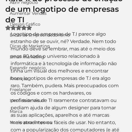
Abrir negócio
de um logotipo de empresas
Aumentar Vendas
de TI
Design Gráfico
Avaliado com NaN de 5 estrelas.
Logotipo de empresas de T.I parece algo 
Dicas de Empreendedorismo
estranho de se ouvir, né? Verdade. Nem todo 
Dicas de Marketing
mundo deve se lembrar, mas até o meio dos 
anos 80 todo o universo relacionado à 
Email marketing
informática e à tecnologia de informação não 
Expandir negócio
tinha um visual dos melhores e encontrar 
bons logotipos de empresas de T.I era algo 
Finanças
raro. Também, pudera. Mais preocupados com 
Freelancer
os códigos e com os hardwares, os 
profissionais de TI raramente contratavam ou 
Identidade Visual
pediam ajuda de algum designer para tornar 
Marca
as suas aplicações, aparelhos e até marcas 
Nome para Empresa
mais atraentes ou fáceis de usar. No entanto, 
com a popularização dos computadores (e até 