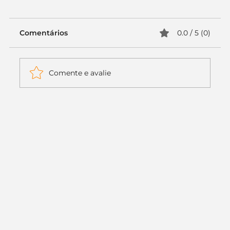
Comentários
0.0 / 5 (0)
Comente e avalie
Itaú muda apenas duas letras da
logo. Mas o recado é muito maior: a
era da Inteligência Artificial
começou.