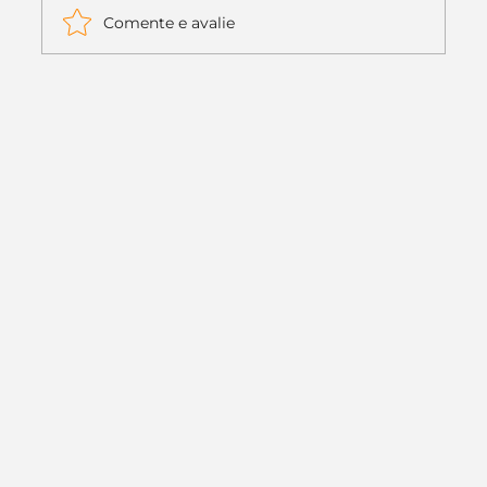
Comente e avalie
Itaú muda apenas duas letras da
logo. Mas o recado é muito maior: a
era da Inteligência Artificial
começou.