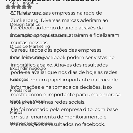
Abrir negócio
Avaliado com NaN de 5 estrelas.
2011 foi o ano das empresas na rede de 
Aumentar Vendas
Zuckerberg. Diversas marcas aderiram ao 
Design Gráfico
Facebook ao longo do ano e através da 
interação conquistaram, atraíram e fidelizaram 
Dicas de Empreendedorismo
muitas pessoas.
Dicas de Marketing
Os resultados das ações das empresas 
Email marketing
brasileiras no Facebook podem ser vistas no 
infográfico abaixo. Através dos resultados 
Expandir negócio
pode-se avaliar que nos dias de hoje as redes 
Finanças
sociais tem um papel importante na troca de 
informações e na tomada de decisões. Isso 
Freelancer
mostra como é importante para uma empresa 
Identidade Visual
está presente nas redes sociais.
Ele foi montado pela empresa dito, com base 
Marca
em sua ferramenta de monitoramento e 
Nome para Empresa
mensuração de resultados no facebook.