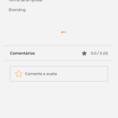
nome de empresa
Branding
Comentários
0.0 / 5 (0)
Comente e avalie
Itaú muda apenas duas letras da
logo. Mas o recado é muito maior: a
era da Inteligência Artificial
começou.