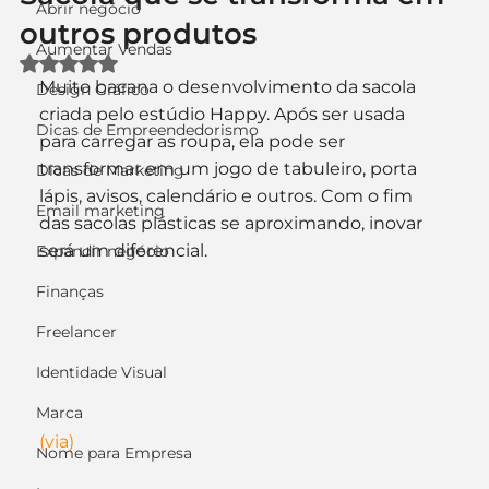
Abrir negócio
outros produtos
Aumentar Vendas
Avaliado com NaN de 5 estrelas.
Muito bacana o desenvolvimento da sacola 
Design Gráfico
criada pelo estúdio Happy. Após ser usada 
Dicas de Empreendedorismo
para carregar as roupa, ela pode ser 
transformar em um jogo de tabuleiro, porta 
Dicas de Marketing
lápis, avisos, calendário e outros. Com o fim 
Email marketing
das sacolas plásticas se aproximando, inovar 
será um diferencial.
Expandir negócio
Finanças
Freelancer
Identidade Visual
Marca
(via)
Nome para Empresa