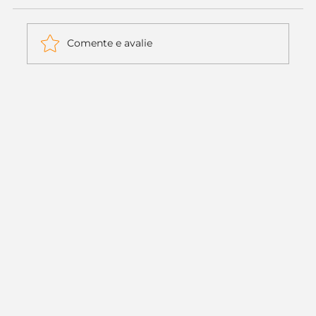
Comente e avalie
Itaú muda apenas duas letras da
logo. Mas o recado é muito maior: a
era da Inteligência Artificial
começou.