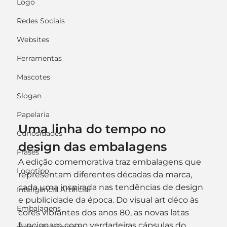
Logo
Redes Sociais
Websites
Ferramentas
Mascotes
Slogan
Papelaria
Uma linha do tempo no 
Curiosidades
design das embalagens
Frases
A edição comemorativa traz embalagens que 
Logotipo
representam diferentes décadas da marca, 
cada uma inspirada nas tendências de design 
Inteligência Artificial
e publicidade da época. Do visual art déco às 
Embalagens
cores vibrantes dos anos 80, as novas latas 
funcionam como verdadeiras cápsulas do 