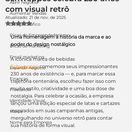
Abrir negócio
com visual retrô
Aumentar Vendas
Atualizado:
21 de nov. de 2025
Avaliado com NaN de 5 estrelas.
Design Gráfico
Dicas de Empreendedorismo
Uma homenagem à história da marca e ao 
poder do design nostálgico
Dicas de Marketing
Email marketing
A icônica marca de bebidas 
Schweppes
 comemora seus impressionantes 
Expandir negócio
230 anos de existência — e, para marcar essa 
Finanças
trajetória centenária, escolheu fazer isso com 
muito estilo, criatividade e uma boa dose de 
Freelancer
nostalgia. Para celebrar a ocasião, a empresa 
Identidade Visual
lançou uma edição especial de latas e cartazes 
inspirados em suas campanhas antigas, 
Marca
mergulhando no universo retrô para contar 
Nome para Empresa
sua história de forma visual.