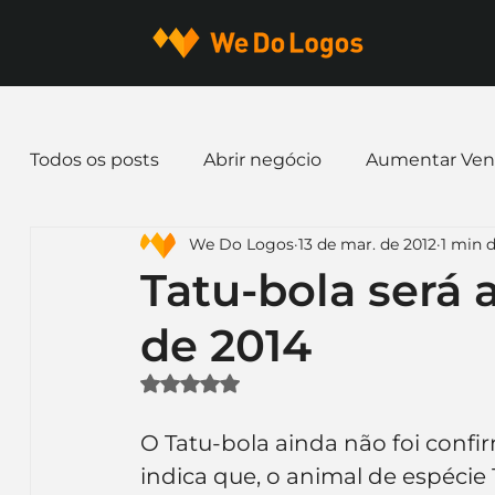
Todos os posts
Abrir negócio
Aumentar Ven
We Do Logos
13 de mar. de 2012
1 min d
Dicas de Marketing
Email marketing
E
Tatu-bola será
de 2014
Identidade Visual
Marca
Nome para E
Avaliado com NaN de 5 estrelas.
Ferramentas
Mascotes
Slogan
Pap
O Tatu-bola ainda não foi confi
indica que, o animal de espécie 