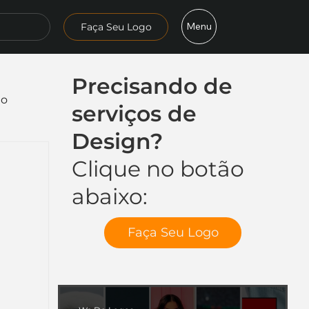
Menu
Faça Seu Logo
Precisando de
mo
serviços de
Design?
Clique no botão
abaixo:
Faça Seu Logo