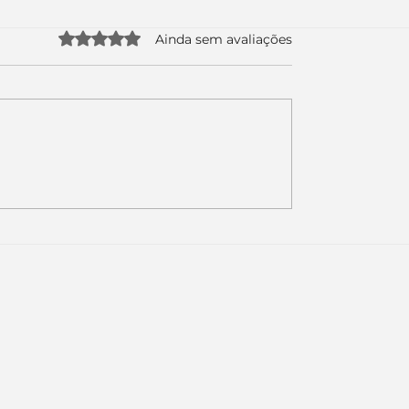
Avaliado com 0 de 5 estrelas.
Ainda sem avaliações
uda apenas duas
Como a nova campa
da logo. Mas o
da Piracanjuba prov
é muito maior: a
marcas fortes não
Inteligência
vendem produtos.
ial começou.
Vendem reconhecim