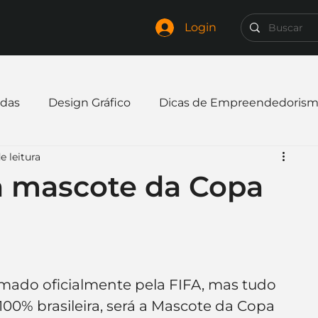
Login
das
Design Gráfico
Dicas de Empreendedoris
e leitura
xpandir negócio
Finanças
Freelancer
 a mascote da Copa
mpresa
Logo
Redes Sociais
Websites
elaria
Curiosidades
Frases
Logotipo
rmado oficialmente pela FIFA, mas tudo 
100% brasileira, será a Mascote da Copa 