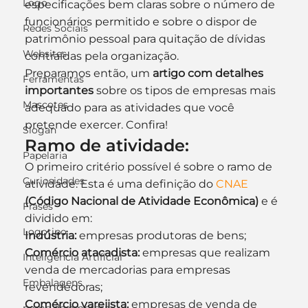
Logo
especificações bem claras sobre o número de 
funcionários permitido e sobre o dispor de 
Redes Sociais
patrimônio pessoal para quitação de dívidas 
Websites
contraídas pela organização.
Preparamos então, um 
artigo com detalhes 
Ferramentas
importantes
 sobre os tipos de empresas mais 
Mascotes
adequado para as atividades que você 
pretende exercer. Confira!
Slogan
Ramo de atividade:
Papelaria
O primeiro critério possível é sobre o ramo de 
Curiosidades
atividade. Esta é uma definição do 
CNAE 
(Código Nacional de Atividade Econômica)
 e é 
Frases
dividido em:
Logotipo
Indústria:
 empresas produtoras de bens;
Comércio atacadista:
 empresas que realizam 
Inteligência Artificial
venda de mercadorias para empresas 
Embalagens
revendedoras;
Comércio varejista:
 empresas de venda de 