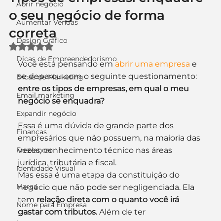
Abrir negócio
o seu negócio de forma
Aumentar Vendas
correta
Design Gráfico
Avaliado com NaN de 5 estrelas.
Dicas de Empreendedorismo
Você está pensando em 
abrir uma empresa
 e 
se deparou com o seguinte questionamento: 
Dicas de Marketing
entre os tipos de empresas, em qual o meu 
Email marketing
negócio se enquadra?
Expandir negócio
Essa é uma dúvida de grande parte dos 
Finanças
empresários que não possuem, na maioria das 
Freelancer
vezes, conhecimento técnico nas áreas 
jurídica, tributária e fiscal.
Identidade Visual
Mas essa é uma etapa da constituição do 
Marca
negócio que não pode ser negligenciada. Ela 
tem 
relação direta com o quanto você irá 
Nome para Empresa
gastar com tributos.
 Além de ter 