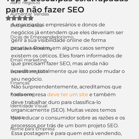
Abrir negócio
para não fazer SEO
Aumentar Vendas
Avaliado com NaN de 5 estrelas.
A maioria dos empresários e donos de 
Design Gráfico
negócios já entendem que eles deveriam ser 
Dicas de Empreendedorismo
gerir a sua visibilidade online de forma 
proativa. Porém, em alguns casos sempre 
Dicas de Marketing
existem os céticos. Eles foram informados de 
Email marketing
que precisam fazer SEO, mas ainda não 
acreditam totalmente que isso pode mudar o 
Expandir negócio
seu negócio.
Finanças
Não surpreendentemente, acreditamos que 
Freelancer
toda empresa 
deve ter um site
 e também 
deve trabalhar duro para classifica-lo 
Identidade Visual
organicamente (SEO). Muitas vezes temos 
Marca
que educar o consumidor sobre as razões e os 
processos por trás de um bom projeto SEO.
Nome para Empresa
Essa postagem é para quem está vendendo, 