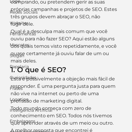
Logo
comprando, ou pretendem gerir as suas 
próprias campanhas e projetos de SEO. Estes 
Redes Sociais
três grupos devem abraçar o SEO, não 
Websites
fugir dele.
Qual é a desculpa mais comum que você 
Ferramentas
ouviu para não fazer SEO? Aqui estão alguns 
Mascotes
dos quais temos visto repetidamente, e você 
quase certamente já ouviu falar de um ou 
Slogan
mais deles.
Papelaria
1. O que é SEO?
Curiosidades
Esta é possivelmente a objeção mais fácil de 
responder. É uma pergunta justa para quem 
Frases
não vive na internet ou perto de uma 
Logotipo
profissão de marketing digital.
Todo mundo começa com zero de 
Inteligência Artificial
conhecimento em SEO. Todos nós tivemos 
Embalagens
que aprender através de um meio ou outro.
A melhor resposta que encontrei é 