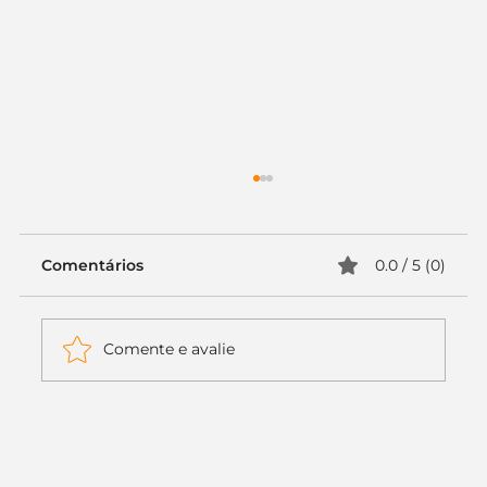
Comentários
0.0 / 5 (0)
Comente e avalie
Itaú muda apenas duas letras da
logo. Mas o recado é muito maior: a
era da Inteligência Artificial