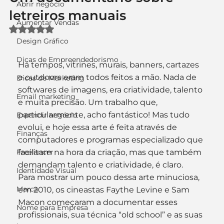
Abrir negócio
letreiros manuais
Aumentar Vendas
Avaliado com NaN de 5 estrelas.
Design Gráfico
Dicas de Empreendedorismo
Há tempos, vitrines, murais, banners, cartazes 
e outdoors eram todos feitos a mão. Nada de 
Dicas de Marketing
softwares de imagens, era criatividade, talento 
Email marketing
e muita precisão. Um trabalho que, 
particularmente, acho fantástico! Mas tudo 
Expandir negócio
evolui, e hoje essa arte é feita através de 
Finanças
computadores e programas especializado que 
Freelancer
facilitam na hora da criação, mas que também 
demandam talento e criatividade, é claro.
Identidade Visual
Para mostrar um pouco dessa arte minuciosa, 
Marca
em 2010, os cineastas Faythe Levine e Sam 
Macon começaram a documentar esses 
Nome para Empresa
profissionais, sua técnica “old school” e as suas 