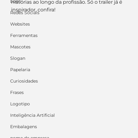
Logo
histórias ao longo da profissão. Só o trailer já é 
inspirador, confira!
Redes Sociais
Websites
Ferramentas
Mascotes
Slogan
Papelaria
Curiosidades
Frases
Logotipo
Inteligência Artificial
Embalagens