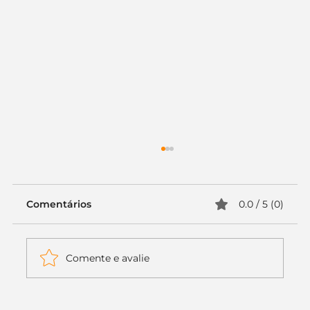
Comentários
0.0 / 5 (0)
Comente e avalie
Itaú muda apenas duas letras da