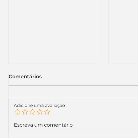
Comentários
Adicione uma avaliação
KFC renova sua
Itaú m
Escreva um comentário
identidade visual global e
letras 
inicia uma nova fase no
recado 