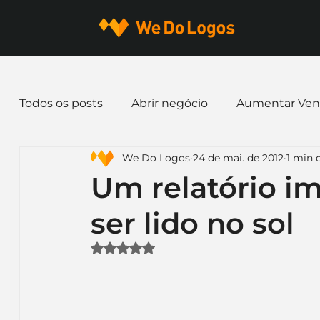
Todos os posts
Abrir negócio
Aumentar Ven
We Do Logos
24 de mai. de 2012
1 min d
Dicas de Marketing
Email marketing
E
Um relatório i
ser lido no sol
Identidade Visual
Marca
Nome para E
Avaliado com NaN de 5 estrelas.
Ferramentas
Mascotes
Slogan
Pap