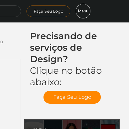
Menu
Faça Seu Logo
Precisando de
mo
serviços de
Design?
Clique no botão
abaixo:
Faça Seu Logo