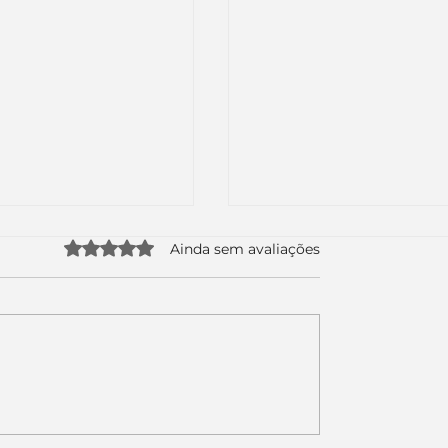
Avaliado com 0 de 5 estrelas.
Ainda sem avaliações
uda apenas duas
Como a nova campa
da logo. Mas o
da Piracanjuba prov
é muito maior: a
marcas fortes não