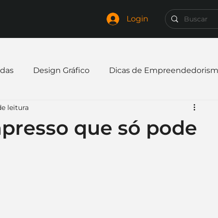
Login
das
Design Gráfico
Dicas de Empreendedoris
e leitura
xpandir negócio
Finanças
Freelancer
mpresso que só pode
mpresa
Logo
Redes Sociais
Websites
elaria
Curiosidades
Frases
Logotipo