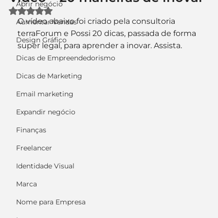
Abrir negócio
Avaliado com NaN de 5 estrelas.
O vídeo abaixo foi criado pela consultoria 
Aumentar Vendas
terraForum e Possi 20 dicas, passada de forma 
Design Gráfico
super legal, para aprender a inovar. Assista.
Dicas de Empreendedorismo
Dicas de Marketing
Email marketing
Expandir negócio
Finanças
Freelancer
Identidade Visual
Marca
Nome para Empresa