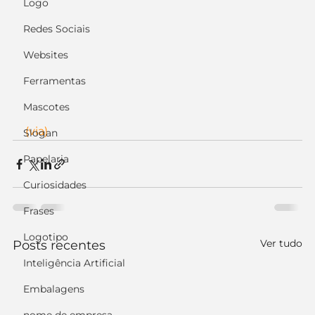
Logo
Redes Sociais
Websites
Ferramentas
Mascotes
(via)
Slogan
Papelaria
Curiosidades
Frases
Logotipo
Ver tudo
Posts recentes
Inteligência Artificial
Embalagens