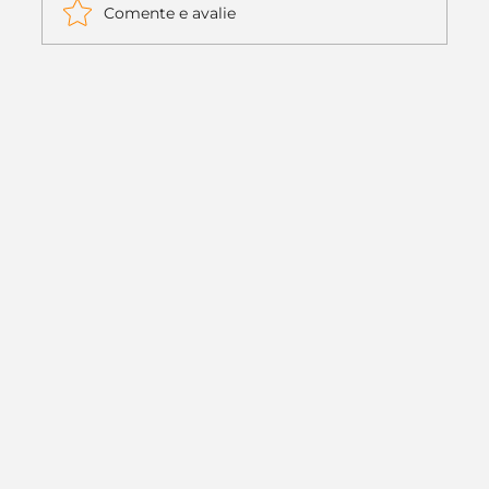
Comente e avalie
Itaú muda apenas duas letras da
logo. Mas o recado é muito maior: a
era da Inteligência Artificial
começou.