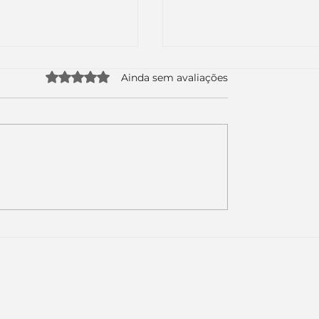
Avaliado com 0 de 5 estrelas.
Ainda sem avaliações
uda apenas duas
Como a nova campa
da logo. Mas o
da Piracanjuba prov
é muito maior: a
marcas fortes não
Inteligência
vendem produtos.
ial começou.
Vendem reconhecim