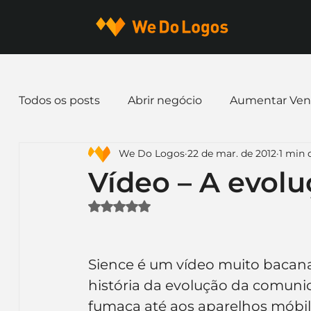
Todos os posts
Abrir negócio
Aumentar Ven
We Do Logos
22 de mar. de 2012
1 min 
Dicas de Marketing
Email marketing
E
Vídeo – A evol
Avaliado com NaN de 5 estrelas.
Identidade Visual
Marca
Nome para E
Sience é um vídeo muito bacana
Ferramentas
Mascotes
Slogan
Pap
história da evolução da comunic
fumaça até aos aparelhos móbile