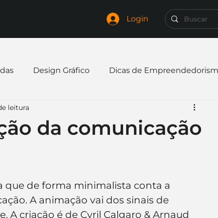
Login
das
Design Gráfico
Dicas de Empreendedoris
de leitura
xpandir negócio
Finanças
Freelancer
ução da comunicação
mpresa
Logo
Redes Sociais
Websites
 que de forma minimalista conta a 
elaria
Curiosidades
Frases
Logotipo
ação. A animação vai dos sinais de 
. A criação é de Cyril Calgaro & Arnaud 