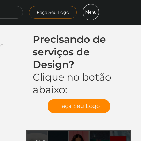
Menu
Faça Seu Logo
Precisando de
mo
serviços de
Design?
Clique no botão
abaixo:
Faça Seu Logo