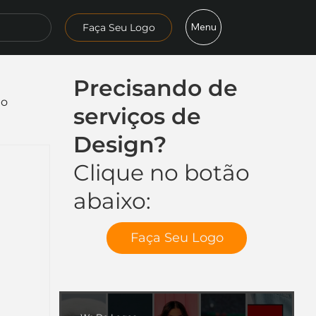
Menu
Faça Seu Logo
Precisando de
mo
serviços de
Design?
Clique no botão
abaixo:
Faça Seu Logo