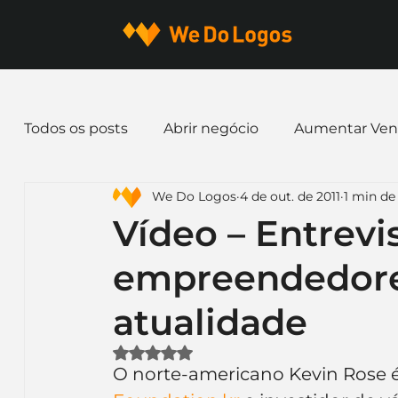
Todos os posts
Abrir negócio
Aumentar Ven
We Do Logos
4 de out. de 2011
1 min de 
Dicas de Marketing
Email marketing
E
Vídeo – Entrev
empreendedores
Identidade Visual
Marca
Nome para E
atualidade
Ferramentas
Mascotes
Slogan
Pap
Avaliado com NaN de 5 estrelas.
O norte-americano Kevin Rose é