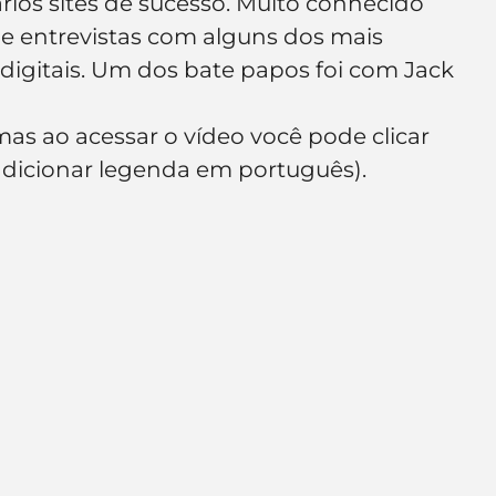
ários sites de sucesso. Muito conhecido 
e de empresa
Branding
ie entrevistas com alguns dos mais 
igitais. Um dos bate papos foi com Jack 
mas ao acessar o vídeo você pode clicar 
adicionar legenda em português).