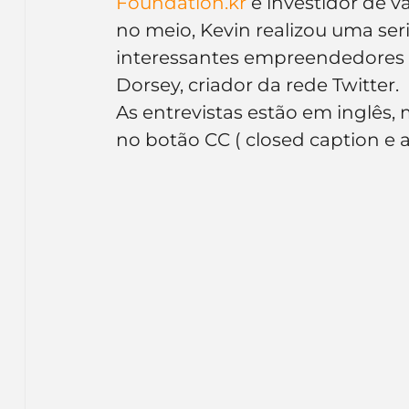
Foundation.kr
 e investidor de v
Inteligência Artificial
Embalagens
nom
no meio, Kevin realizou uma ser
interessantes empreendedores d
Dorsey, criador da rede Twitter.
As entrevistas estão em inglês, 
no botão CC ( closed caption e 