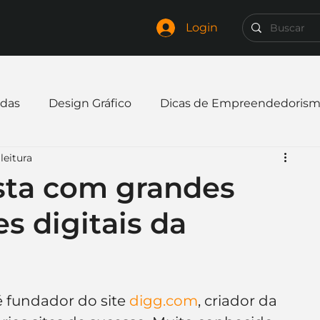
Login
das
Design Gráfico
Dicas de Empreendedoris
leitura
xpandir negócio
Finanças
Freelancer
ista com grandes
 digitais da
mpresa
Logo
Redes Sociais
Websites
elaria
Curiosidades
Frases
Logotipo
 fundador do site 
digg.com
, criador da