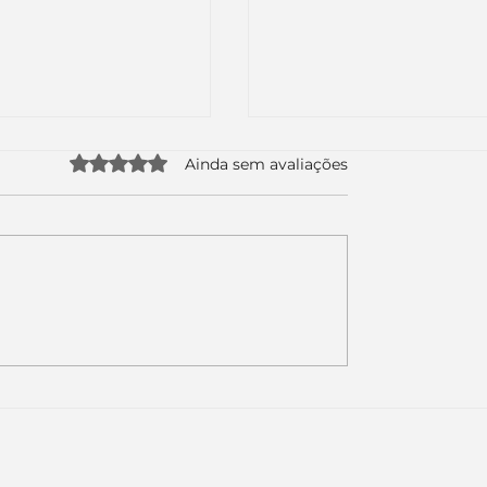
Avaliado com 0 de 5 estrelas.
Ainda sem avaliações
uda apenas duas
Como a nova campa
da logo. Mas o
da Piracanjuba prov
é muito maior: a
marcas fortes não
Inteligência
vendem produtos.
ial começou.
Vendem reconhecim