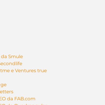
O da Smule
Secondlife
tme e Ventures true
nge
etters
CEO da FAB.com