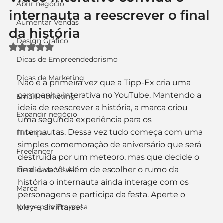
Abrir negócio
internauta a reescrever o final
Aumentar Vendas
da história
Design Gráfico
Avaliado com NaN de 5 estrelas.
Dicas de Empreendedorismo
Dicas de Marketing
Não é a primeira vez que a Tipp-Ex cria uma 
campanha interativa no YouTube. Mantendo a 
Email marketing
ideia de reescrever a história, a marca criou 
Expandir negócio
uma segunda experiência para os 
internautas. Dessa vez tudo começa com uma 
Finanças
simples comemoração de aniversário que será 
Freelancer
destruída por um meteoro, mas que decide o 
final é você! Além de escolher o rumo da 
Identidade Visual
história o internauta ainda interage com os 
Marca
personagens e participa da festa. Aperte o 
Nome para Empresa
play e divirta-se! 