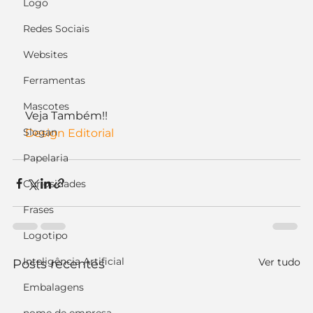
Logo
Redes Sociais
Websites
Ferramentas
Mascotes
Veja Também!!
Slogan
Design Editorial
Papelaria
Curiosidades
Frases
Logotipo
Inteligência Artificial
Ver tudo
Posts recentes
Embalagens