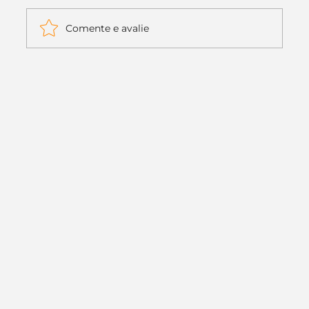
Comente e avalie
Itaú muda apenas duas letras da
logo. Mas o recado é muito maior: a
era da Inteligência Artificial
começou.