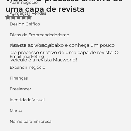
Abrir negócio
uma capa de revista
Aumentar Vendas
Avaliado com NaN de 5 estrelas.
Design Gráfico
Dicas de Empreendedorismo
Assista ao vídeo abaixo e conheça um pouco 
Dicas de Marketing
do processo criativo de uma capa de revista. O 
Email marketing
veículo é a revista Macworld!
Expandir negócio
Finanças
Freelancer
Identidade Visual
Marca
Nome para Empresa