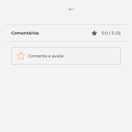
Comentários
0.0 / 5 (0)
Comente e avalie
Itaú muda apenas duas letras da
logo. Mas o recado é muito maior: a
era da Inteligência Artificial
começou.