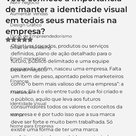
Abrir negócio
de manter a identidade visual
Aumentar Vendas
em todos seus materiais na
Design Gráfico
empresa?
Dicas de Empreendedorismo
Avaliado com NaN de 5 estrelas.
Objetivos traçados, produtos ou serviços 
Dicas de Marketing
definidos, plano de ação detalhado para o 
Email marketing
futuro, público delimitado e uma equipe 
preparada: enfim, nasceu uma empresa. Falta 
Expandir negócio
um item de peso, apontado pelos marketeiros 
Finanças
como “o bem mais valioso de uma empresa”: a 
marca. Ela é o elo entre tudo o que foi criado e 
Freelancer
o público, aquilo que leva aos futuros 
Identidade Visual
consumidores todos os valores e conceitos da 
empresa e é por tudo isso que a sua marca 
Marca
deve ser forte e muito bem trabalhada. Só 
Nome para Empresa
existe uma forma de ter uma marca 