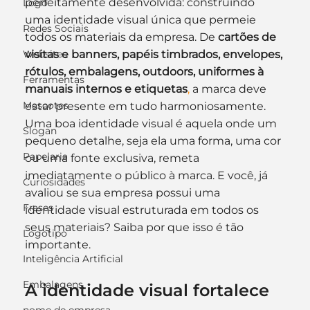
perfeitamente desenvolvida: construindo 
Logo
uma identidade visual única que permeie 
Redes Sociais
todos os materiais da empresa. De
 cartões de 
Websites
visitas e banners, papéis timbrados, envelopes, 
rótulos, embalagens, outdoors, uniformes à 
Ferramentas
manuais internos e etiquetas
,
 a marca deve 
Mascotes
estar presente em tudo harmoniosamente. 
Uma boa identidade visual é aquela onde um 
Slogan
pequeno detalhe, seja ela uma forma, uma cor 
Papelaria
ou uma fonte exclusiva, remeta 
imediatamente o público à marca. E você, já 
Curiosidades
avaliou se sua empresa possui uma 
Frases
identidade visual estruturada em todos os 
seus materiais? Saiba por que isso é tão 
Logotipo
importante.
Inteligência Artificial
Embalagens
A identidade visual fortalece 