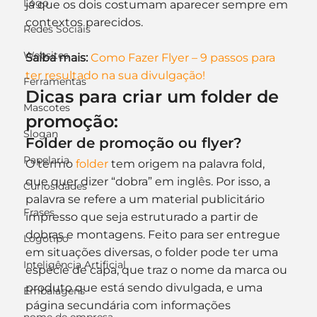
Logo
já que os dois costumam aparecer sempre em 
contextos parecidos.
Redes Sociais
Websites
Saiba mais:
Como Fazer Flyer – 9 passos para 
ter resultado na sua divulgação!
Ferramentas
Dicas para criar um folder de 
Mascotes
promoção:
Slogan
Folder de promoção ou flyer?
Papelaria
O termo 
folder
 tem origem na palavra fold, 
que quer dizer “dobra” em inglês. Por isso, a 
Curiosidades
palavra se refere a um material publicitário 
Frases
impresso que seja estruturado a partir de 
dobras e montagens. Feito para ser entregue 
Logotipo
em situações diversas, o folder pode ter uma 
Inteligência Artificial
espécie de capa, que traz o nome da marca ou 
produto que está sendo divulgada, e uma 
Embalagens
página secundária com informações 