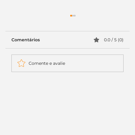
Comentários
0.0 / 5 (0)
Comente e avalie
Itaú muda apenas duas letras da
logo. Mas o recado é muito maior: a
era da Inteligência Artificial
começou.