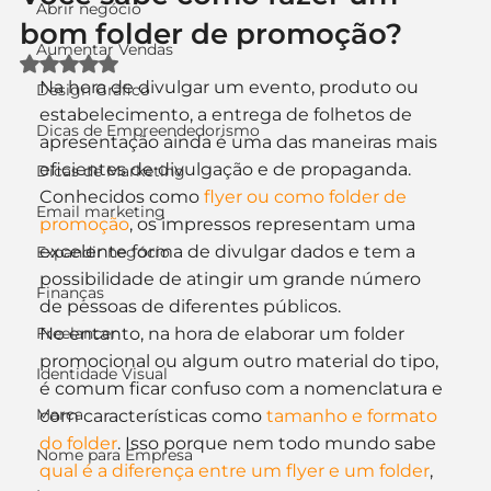
Abrir negócio
bom folder de promoção?
Aumentar Vendas
Avaliado com NaN de 5 estrelas.
Na hora de divulgar um evento, produto ou 
Design Gráfico
estabelecimento, a entrega de folhetos de 
Dicas de Empreendedorismo
apresentação ainda é uma das maneiras mais 
eficientes de divulgação e de propaganda. 
Dicas de Marketing
Conhecidos como 
flyer ou como folder de 
Email marketing
promoção
, os impressos representam uma 
excelente forma de divulgar dados e tem a 
Expandir negócio
possibilidade de atingir um grande número 
Finanças
de pessoas de diferentes públicos.
Freelancer
No entanto, na hora de elaborar um folder 
promocional ou algum outro material do tipo, 
Identidade Visual
é comum ficar confuso com a nomenclatura e 
Marca
com características como 
tamanho e formato 
do folder
. Isso porque nem todo mundo sabe 
Nome para Empresa
qual é a diferença entre um flyer e um folder
, 