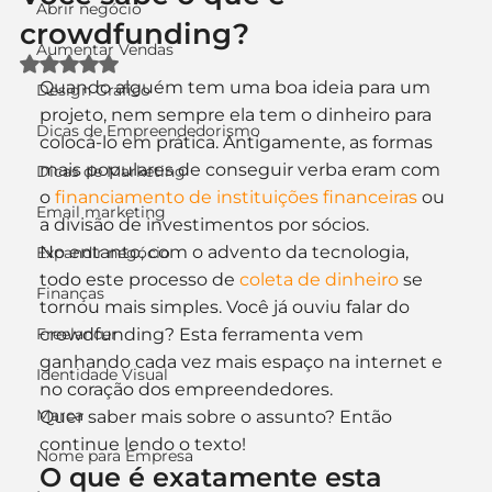
Abrir negócio
crowdfunding?
Aumentar Vendas
Avaliado com NaN de 5 estrelas.
Quando alguém tem uma boa ideia para um 
Design Gráfico
projeto, nem sempre ela tem o dinheiro para 
Dicas de Empreendedorismo
colocá-lo em prática. Antigamente, as formas 
mais populares de conseguir verba eram com 
Dicas de Marketing
o 
financiamento de instituições financeiras
 ou 
Email marketing
a divisão de investimentos por sócios.
No entanto, com o advento da tecnologia, 
Expandir negócio
todo este processo de 
coleta de dinheiro
 se 
Finanças
tornou mais simples. Você já ouviu falar do 
Freelancer
crowdfunding? Esta ferramenta vem 
ganhando cada vez mais espaço na internet e 
Identidade Visual
no coração dos empreendedores.
Marca
Quer saber mais sobre o assunto? Então 
continue lendo o texto!
Nome para Empresa
O que é exatamente esta 