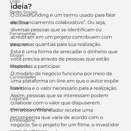
Logo
ideia?
Redes Sociais
O crowdfunding é um termo usado para falar 
de “financiamento colaborativo”. Ou seja, 
Websites
diversas pessoas que se identificam ou 
Ferramentas
acreditam em um projeto contribuem com 
pequenas quantias para sua realização.
Mascotes
Esta é uma forma de arrecadar o dinheiro que 
Slogan
você precisa através de pessoas que estão 
Papelaria
dispostas a participar.
O modelo de negócio funciona por meio de 
Curiosidades
uma plataforma on-line em que o autor expõe 
Frases
sua ideia e o valor necessário para a realização. 
Assim, pessoas que se interessam podem 
Logotipo
colaborar com o valor que dispuserem.
Inteligência Artificial
Em troca o financiador recebe uma 
recompensa que varia de acordo com o 
Embalagens
negócio. Se o projeto for um filme, o investidor 