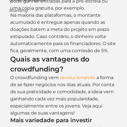
nome de empresa
pode ganhar entradas para a pré-estreia ou 
uma cópia gratuita, por exemplo.
Branding
Na maioria das plataformas, o montante 
acumulado é entregue apenas quando as 
doações batem a meta do projeto em prazo 
estipulado. Caso contrário, o dinheiro volta 
automaticamente para os financiadores. O site 
fica, geralmente, com uma comissão de 5%.
Quais as vantagens do 
crowdfunding?
O crowdfunding vem 
revolucionando
 a forma 
de se fazer negócios nos dias atuais. Por conta 
de sua praticidade e comodidade, a ideia vem 
ganhando cada vez mais popularidade, 
especialmente entre os jovens. Veja aqui 
algumas de suas vantagens!
Mais variedade para investir