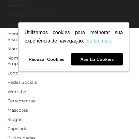
Expandir
negócio
Finanças
© 2024 - We Do Logos. Desenvolvido por
Agência Redstack
Freelancer
Utilizamos cookies para melhorar sua
Identidade
Visual
experiência de navegação.
Saiba mais
Marca
Nome para
Recusar Cookies
Aceitar Cookies
Empresa
Logo
Redes Sociais
Websites
Ferramentas
Mascotes
Slogan
Papelaria
Curiosidades