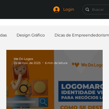
Login
das
Design Gráfico
Dicas de Empreendedoris
Identidade Visual
Marca
Nome para Empr
We Do Logos
25 de nov. de 2025
6 min de leitura
elaria
Curiosidades
Frases
Logotipo
In