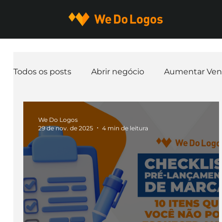
Todos os posts
Abrir negócio
Aumentar Ven
Expandir negócio
Finanças
Freelancer
We Do Logos
29 de nov. de 2025
4 min de leitura
Ferramentas
Mascotes
Slogan
Pap
nome de empresa
Branding