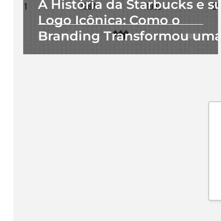
A História da Starbucks e s
Logo Icônica: Como o
Branding Transformou um
Cafeteria em uma Marca
Global