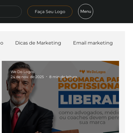
Menu
Faça Seu Logo
mo
Dicas de Marketing
Email marketing
esa
Logo
Redes Sociais
Websites
We Do Logos
24 de nov. de 2025
8 min de leitura
teligência Artificial
Embalagens