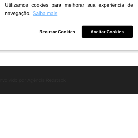
Design Gráfico
Utilizamos cookies para melhorar sua experiência de
al
Como a Identidade Visual
navegação.
Saiba mais
Pode Transformar a
Recusar Cookies
Aceitar Cookies
Percepção da Sua Marca
nvolvido por
Agência Redstack