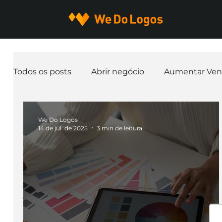
Todos os posts
Abrir negócio
Aumentar Ven
Expandir negócio
Finanças
Freelancer
We Do Logos
14 de jul. de 2025
3 min de leitura
Ferramentas
Mascotes
Slogan
Pap
nome de empresa
Branding