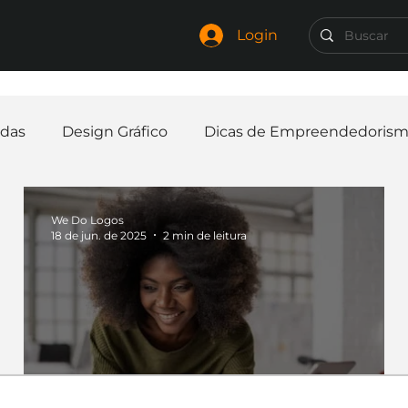
Login
das
Design Gráfico
Dicas de Empreendedoris
Identidade Visual
Marca
Nome para Empr
We Do Logos
18 de jun. de 2025
2 min de leitura
elaria
Curiosidades
Frases
Logotipo
In