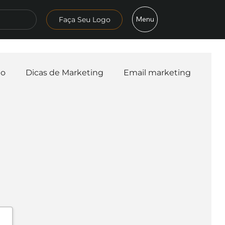
Menu
Faça Seu Logo
mo
Dicas de Marketing
Email marketing
esa
Logo
Redes Sociais
Websites
teligência Artificial
Embalagens