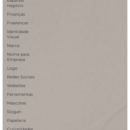
Expandir
negócio
Finanças
Freelancer
Identidade
Visual
Marca
Nome para
Empresa
Logo
Redes Sociais
Websites
Ferramentas
Mascotes
Slogan
Papelaria
Curiosidades