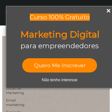
Menu
Curso 100% Gratuito
Marketing Digital
Todos os posts
Todos os posts
para empreendedores
Abrir negócio
Aumentar
Vendas
Quero Me Inscrever
Design Gráfico
Dicas de
Não tenho interesse
Empreendedorismo
Dicas de
Marketing
Email
marketing