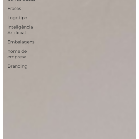
Frases
Logotipo
Inteligência
Artificial
Embalagens
nome de
empresa
Branding