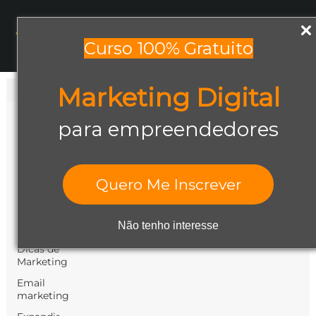
Menu
Curso 100% Gratuito
Marketing Digital
Todos os posts
Todos os posts
para empreendedores
Abrir negócio
Aumentar
Vendas
Quero Me Inscrever
Design Gráfico
Dicas de
Não tenho interesse
Empreendedorismo
Dicas de
Marketing
Email
marketing