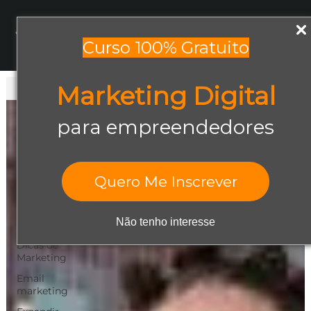
Menu
Curso 100% Gratuito
Marketing Digital
Todos os posts
Todos os posts
para empreendedores
Abrir negócio
Aumentar
Vendas
Quero Me Inscrever
Design Gráfico
Dicas de
Não tenho interesse
Empreendedorismo
Dicas de
Marketing
Email
marketing