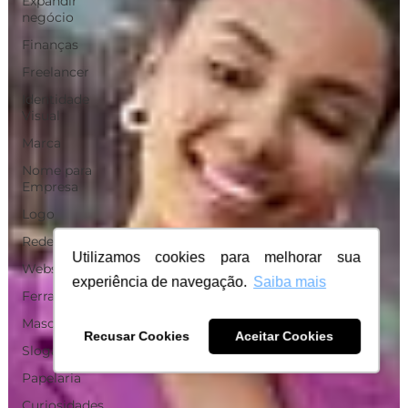
Expandir
negócio
Finanças
Freelancer
Identidade
Visual
Marca
Nome para
Empresa
Logo
Redes Sociais
Utilizamos cookies para melhorar sua
Websites
experiência de navegação.
Saiba mais
Ferramentas
Mascotes
Recusar Cookies
Aceitar Cookies
Slogan
Papelaria
Curiosidades