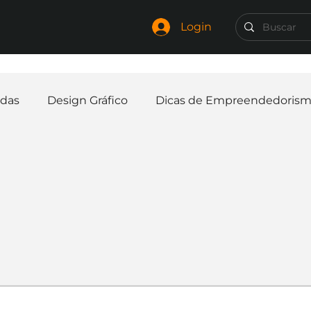
Login
das
Design Gráfico
Dicas de Empreendedoris
Identidade Visual
Marca
Nome para Empr
elaria
Curiosidades
Frases
Logotipo
In