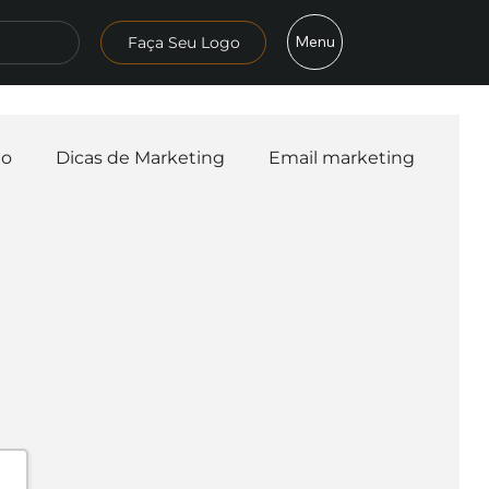
Menu
Faça Seu Logo
mo
Dicas de Marketing
Email marketing
esa
Logo
Redes Sociais
Websites
teligência Artificial
Embalagens