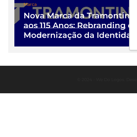
Marca
Nova Marca da Tramontina
aos 115 Anos: Rebranding e
Modernização da Identida
Visual
© 2024 - We Do Logos. Dese