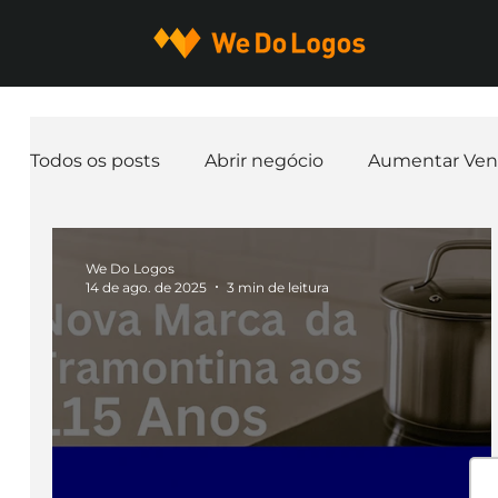
Todos os posts
Abrir negócio
Aumentar Ven
Expandir negócio
Finanças
Freelancer
We Do Logos
14 de ago. de 2025
3 min de leitura
Ferramentas
Mascotes
Slogan
Pap
nome de empresa
Branding