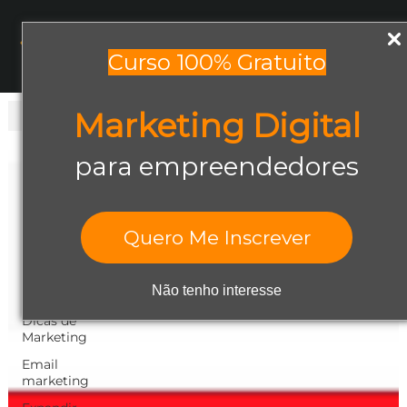
Menu
Curso 100% Gratuito
Marketing Digital
Todos os posts
Todos os posts
para empreendedores
Abrir negócio
Aumentar
Vendas
Quero Me Inscrever
Design Gráfico
Dicas de
Não tenho interesse
Empreendedorismo
Dicas de
Marketing
Email
marketing